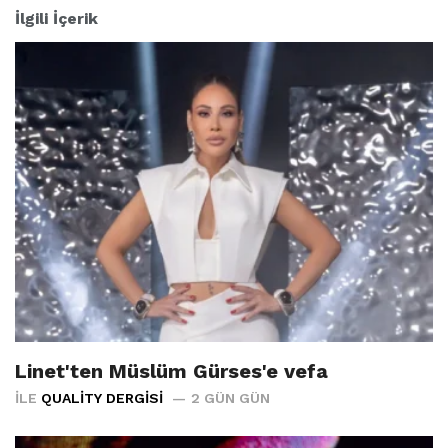
İlgili İçerik
Linet'ten Müslüm Gürses'e vefa
İLE
QUALITY DERGISI
2 GÜN GÜN