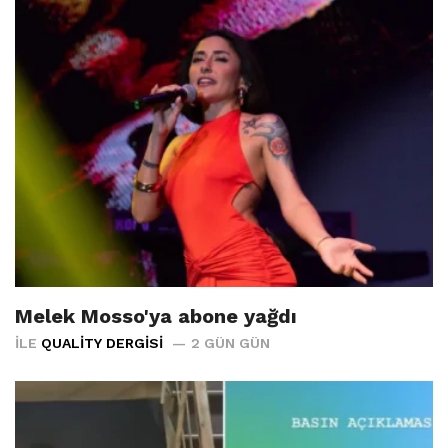
Melek Mosso'ya abone yağdı
İLE
QUALITY DERGISI
2 GÜN GÜN