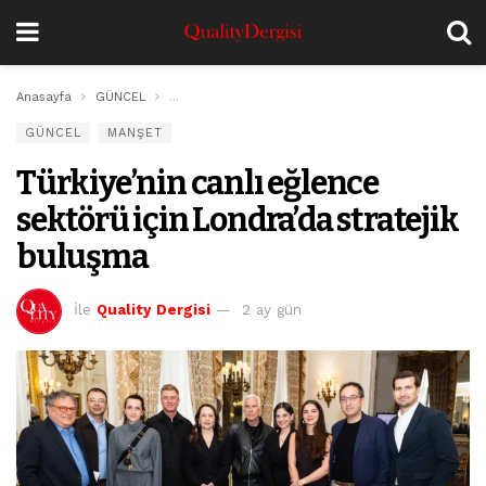
Anasayfa
GÜNCEL
Türkiye’nin canlı eğlence sektörü için Londra’da str
GÜNCEL
MANŞET
Türkiye’nin canlı eğlence
sektörü için Londra’da stratejik
buluşma
İle
Quality Dergisi
2 ay gün