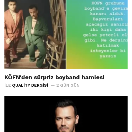
KÖFN'den sürpriz boyband hamlesi
İLE
QUALITY DERGISI
2 GÜN GÜN