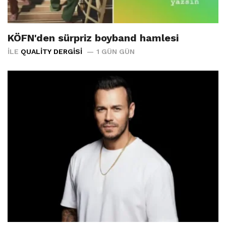
KÖFN'den sürpriz boyband hamlesi
İLE
QUALITY DERGISI
1 GÜN GÜN