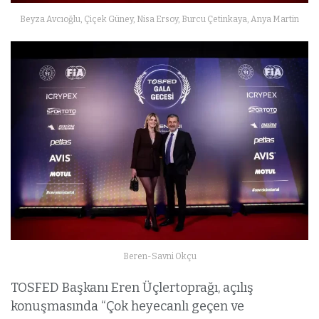
Beyza Avcıoğlu, Çiçek Güney, Nisa Ersoy, Burcu Çetinkaya, Anya Martin
Beren-Savni Okçu
TOSFED Başkanı Eren Üçlertoprağı, açılış
konuşmasında “Çok heyecanlı geçen ve