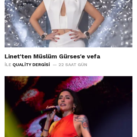
Linet'ten Müslüm Gürses'e vefa
İLE
QUALITY DERGISI
22 SAAT GÜN