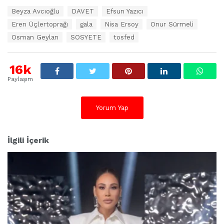
E
Beyza Avcıoğlu
DAVET
Efsun Yazıcı
t
Eren Üçlertoprağı
gala
Nisa Ersoy
Onur Sürmeli
i
k
Osman Geylan
SOSYETE
tosfed
e
t
l
16k
e
Paylaşım
r
:
Yorum Yap
İlgili İçerik