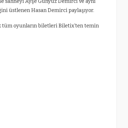
 ise sahneyi Ayşe Günyüz Demirci ve aynı
ni üstlenen Hasan Demirci paylaşıyor.
üm oyunların biletleri Biletix’ten temin