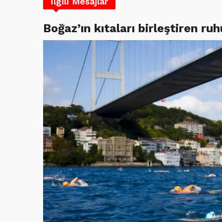
İlgili Mesajlar
Boğaz’ın kıtaları birleştiren r