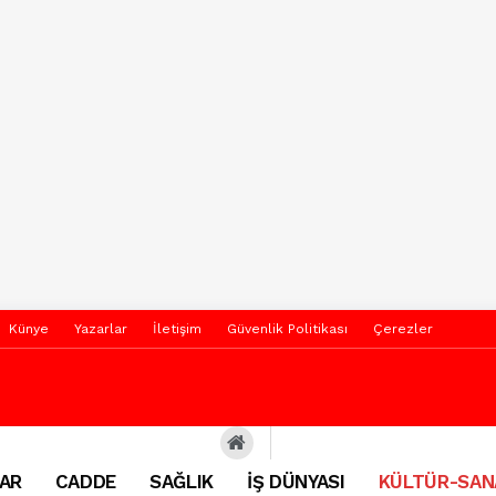
Künye
Yazarlar
İletişim
Güvenlik Politikası
Çerezler
AR
CADDE
SAĞLIK
İŞ DÜNYASI
KÜLTÜR-SAN