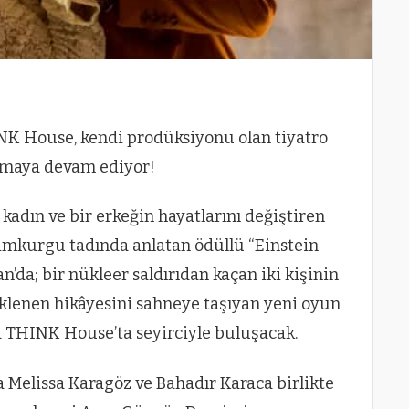
INK House, kendi prodüksiyonu olan tiyatro
urmaya devam ediyor!
kadın ve bir erkeğin hayatlarını değiştiren
ilimkurgu tadında anlatan ödüllü “Einstein
’da; bir nükleer saldırıdan kaçan iki kişinin
üklenen hikâyesini sahneye taşıyan yeni oyun
a THINK House’ta seyirciyle buluşacak.
Melissa Karagöz ve Bahadır Karaca birlikte