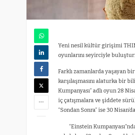
Yeni nesil kültür girişimi TH
oyunlarını seyirciyle buluşt
Farklı zamanlarda yaşayan bir 
karşılaşmasını alaturka bir b
Kumpanyası” adlı oyun 28 Nisan
iç çatışmalara ve şiddete sür
“Sondan Sonra” ise 30 Nisan’d
“Einstein Kumpanyası”nda 