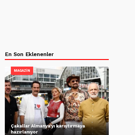
En Son Eklenenler
MAGAZİN
Çakallar Almanya’yı karıştırmaya
hazırlanıyor