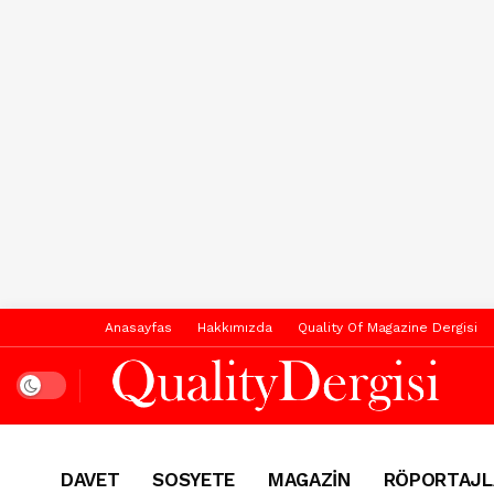
Anasayfas
Hakkımızda
Quality Of Magazine Dergisi
Dark mode
DAVET
SOSYETE
MAGAZİN
RÖPORTAJL