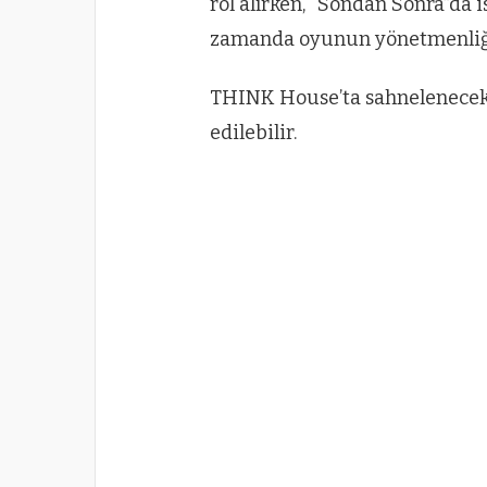
rol alırken, “Sondan Sonra”da
zamanda oyunun yönetmenliği
THINK House’ta sahnelenecek t
edilebilir.