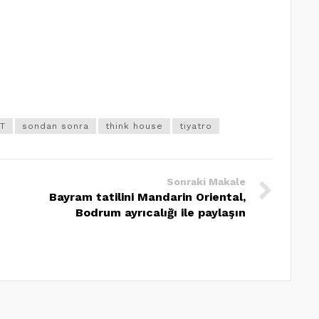
T
sondan sonra
think house
tiyatro
Sonraki Makale
Bayram tatilini Mandarin Oriental,
Bodrum ayrıcalığı ile paylaşın