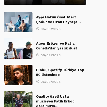
Ayşe Hatun Önal, Mert
Çodur ve Ozan Bayraşa…
06/08/2026
Alper Erözer ve Katia
Ornella’dan yazlık düet
06/08/2026
Blok3, Spotify Türkiye Top
50 listesinde
06/08/2026
Quality özel! Usta
müzisyen Fatih Erkoç
dergimizin…