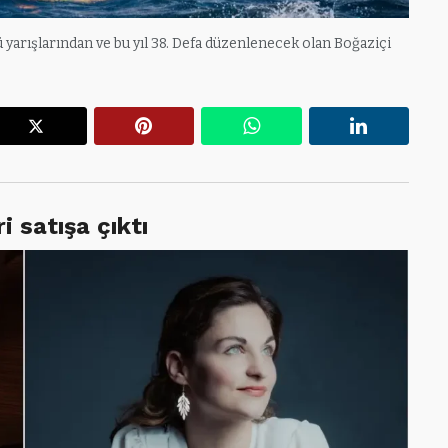
yarışlarından ve bu yıl 38. Defa düzenlenecek olan Boğaziçi
r
X
Pinterest
WhatsApp
Linkedin
i satışa çıktı