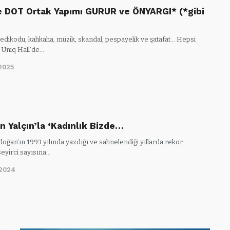
 DOT Ortak Yapımı GURUR ve ÖNYARGI* (*gibi
dedikodu, kahkaha, müzik, skandal, pespayelik ve şatafat… Hepsi
Uniq Hall’de…
2025
n Yalçın’la ‘Kadınlık Bizde…
oğan’ın 1993 yılında yazdığı ve sahnelendiği yıllarda rekor
eyirci sayısına…
/2024