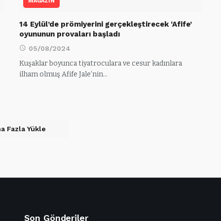
MAGAZİN
14 Eylül’de prömiyerini gerçekleştirecek ‘Afife’
oyununun provaları başladı
05/08/2024
Kuşaklar boyunca tiyatroculara ve cesur kadınlara
ilham olmuş Afife Jale’nin…
a Fazla Yükle
Son Gönderiler