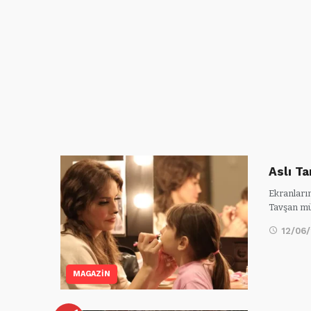
Aslı T
Ekranların
Tavşan mü
12/06
MAGAZİN