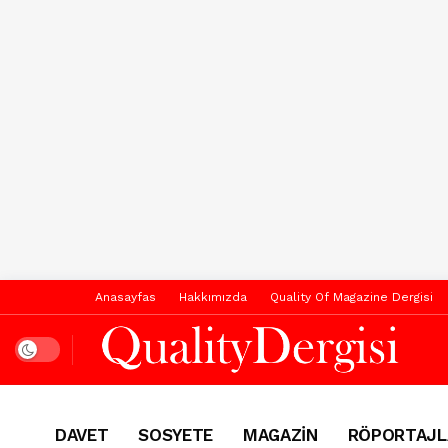
Anasayfas
Hakkımızda
Quality Of Magazine Dergisi
Dark mode
DAVET
SOSYETE
MAGAZİN
RÖPORTAJL