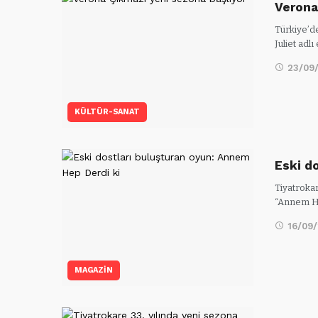
Verona
Türkiye’d
Juliet adl
23/09
KÜLTÜR-SANAT
Eski d
Tiyatrokar
“Annem H
16/09
MAGAZİN