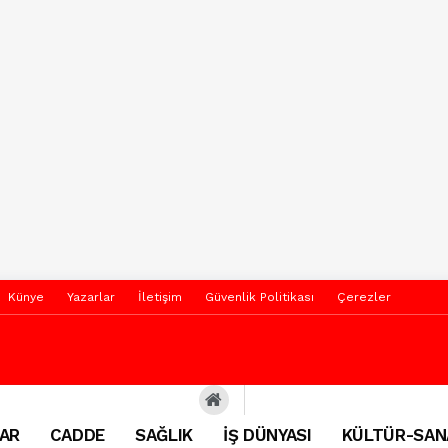
Künye
Yazarlar
İletişim
Güvenlik Politikası
Çerezler
AR
CADDE
SAĞLIK
İŞ DÜNYASI
KÜLTÜR-SAN