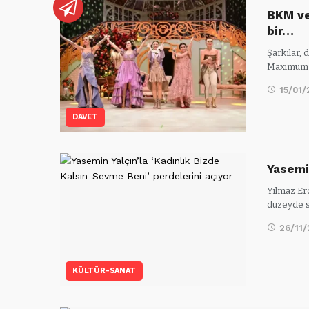
BKM ve
bir…
Şarkılar, 
Maximum 
15/01/
DAVET
Yasemi
Yılmaz Erd
düzeyde s
26/11
KÜLTÜR-SANAT