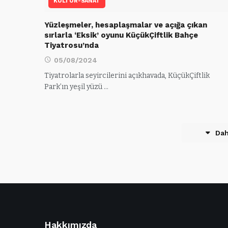
KÜLTÜR-SANAT
Yüzleşmeler, hesaplaşmalar ve açığa çıkan
sırlarla ‘Eksik’ oyunu KüçükÇiftlik Bahçe
Tiyatrosu’nda
05/08/2024
Tiyatrolarla seyircilerini açıkhavada, KüçükÇiftlik
Park’ın yeşil yüzü …
Dah
Hakkımızda