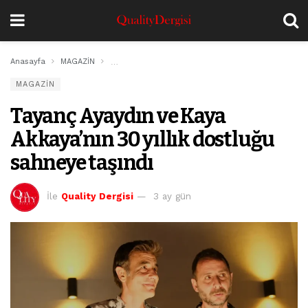
Anasayfa
MAGAZİN
Tayanç Ayaydın ve Kaya Akkaya’nın 30 yıllık dostlu
MAGAZİN
Tayanç Ayaydın ve Kaya
Akkaya’nın 30 yıllık dostluğu
sahneye taşındı
İle
Quality Dergisi
3 ay gün