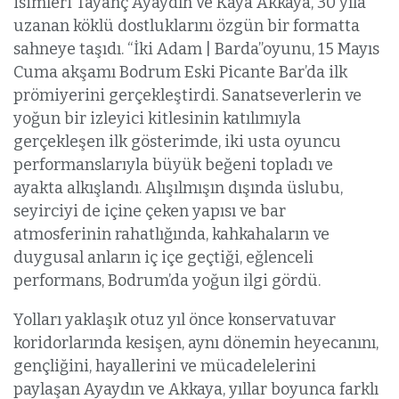
isimleri Tayanç Ayaydın ve Kaya Akkaya, 30 yıla
uzanan köklü dostluklarını özgün bir formatta
sahneye taşıdı. “İki Adam | Barda”oyunu, 15 Mayıs
Cuma akşamı Bodrum Eski Picante Bar’da ilk
prömiyerini gerçekleştirdi. Sanatseverlerin ve
yoğun bir izleyici kitlesinin katılımıyla
gerçekleşen ilk gösterimde, iki usta oyuncu
performanslarıyla büyük beğeni topladı ve
ayakta alkışlandı. Alışılmışın dışında üslubu,
seyirciyi de içine çeken yapısı ve bar
atmosferinin rahatlığında, kahkahaların ve
duygusal anların iç içe geçtiği, eğlenceli
performans, Bodrum’da yoğun ilgi gördü.
Yolları yaklaşık otuz yıl önce konservatuvar
koridorlarında kesişen, aynı dönemin heyecanını,
gençliğini, hayallerini ve mücadelelerini
paylaşan Ayaydın ve Akkaya, yıllar boyunca farklı