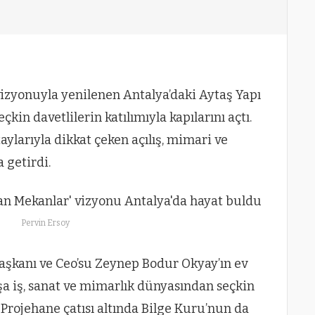
vizyonuyla yenilenen Antalya’daki Aytaş Yapı
çkin davetlilerin katılımıyla kapılarını açtı.
aylarıyla dikkat çeken açılış, mimari ve
 getirdi.
Pervin Ersoy
şkanı ve Ceo’su Zeynep Bodur Okyay’ın ev
şa iş, sanat ve mimarlık dünyasından seçkin
. Projehane çatısı altında Bilge Kuru’nun da