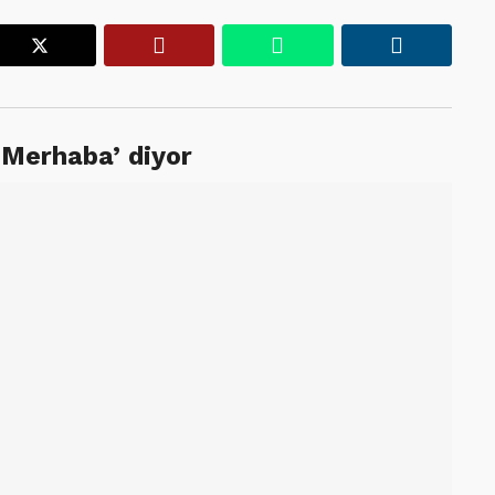
r
X
Pinterest
WhatsApp
Linkedin
‘Merhaba’ diyor