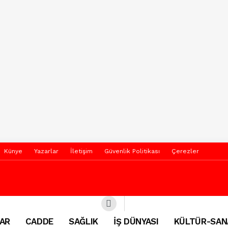
Künye
Yazarlar
İletişim
Güvenlik Politikası
Çerezler
AR
CADDE
SAĞLIK
İŞ DÜNYASI
KÜLTÜR-SAN