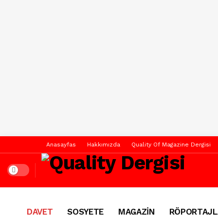
Anasayfas
Hakkımızda
Quality Of Magazine Dergisi
Dark mode
DAVET
SOSYETE
MAGAZİN
RÖPORTAJL