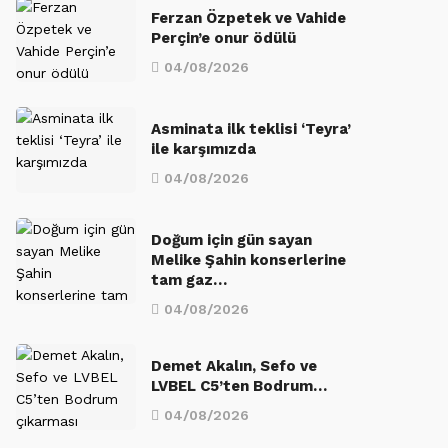
Ferzan Özpetek ve Vahide
Perçin’e onur ödülü
04/08/2026
Asminata ilk teklisi ‘Teyra’
ile karşımızda
04/08/2026
Doğum için gün sayan
Melike Şahin konserlerine
tam gaz…
04/08/2026
Demet Akalın, Sefo ve
LVBEL C5’ten Bodrum…
04/08/2026