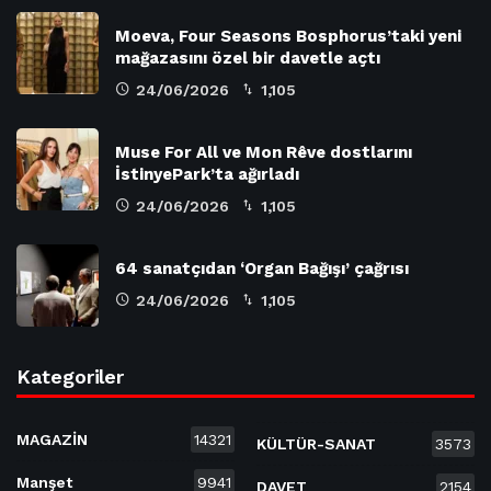
Moeva, Four Seasons Bosphorus’taki yeni
mağazasını özel bir davetle açtı
24/06/2026
1,105
Muse For All ve Mon Rêve dostlarını
İstinyePark’ta ağırladı
24/06/2026
1,105
64 sanatçıdan ‘Organ Bağışı’ çağrısı
24/06/2026
1,105
Kategoriler
MAGAZİN
14321
KÜLTÜR-SANAT
3573
Manşet
9941
DAVET
2154