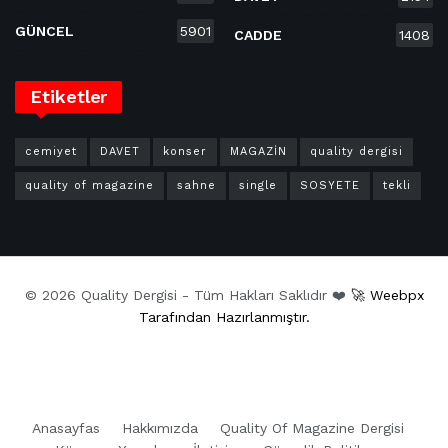
GÜNCEL
5901
CADDE
1408
Etiketler
cemiyet
DAVET
konser
MAGAZİN
quality dergisi
quality of magazine
sahne
single
SOSYETE
tekli
© 2026 Quality Dergisi - Tüm Hakları Saklıdır ❤️
🚀 Weebpx
Tarafından Hazırlanmıştır.
Anasayfas
Hakkımızda
Quality Of Magazine Dergisi