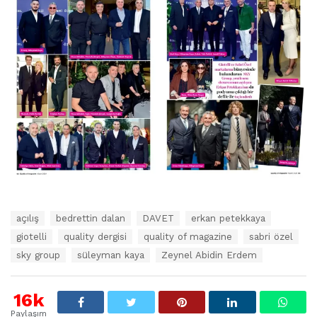
E
açılış
bedrettin dalan
DAVET
erkan petekkaya
t
giotelli
quality dergisi
quality of magazine
sabri özel
i
k
sky group
süleyman kaya
Zeynel Abidin Erdem
e
t
l
16k
e
Paylaşım