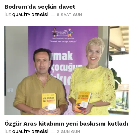
Bodrum'da seçkin davet
İLE
QUALITY DERGISI
8 SAAT GÜN
Özgür Aras kitabının yeni baskısını kutladı
İLE
QUALITY DERGISI
2 GÜN GÜN