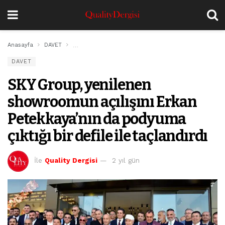
Anasayfa
DAVET
SKY Group, yenilenen showroomun açılışını Erkan Petek
DAVET
SKY Group, yenilenen
showroomun açılışını Erkan
Petekkaya’nın da podyuma
çıktığı bir defile ile taçlandırdı
İle
Quality Dergisi
2 yıl gün