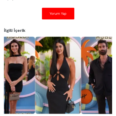
r
:
Yorum Yap
İlgili İçerik