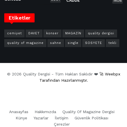
CADDE
1408
Etiketler
cemiyet
DAVET
konser
MAGAZİN
quality dergisi
quality of magazine
sahne
single
SOSYETE
tekli
© 2026 Quality Dergisi - Tüm Hakları Saklıdır ❤️
🚀 Weebpx
Tarafından Hazırlanmıştır.
Anasayfas
Hakkımızda
Quality Of Magazine Dergisi
Künye
Yazarlar
İletişim
Güvenlik Politikası
Çerezler