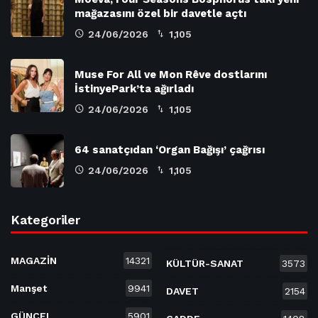
mağazasını özel bir davetle açtı
24/06/2026
1,105
Muse For All ve Mon Rêve dostlarını
İstinyePark’ta ağırladı
24/06/2026
1,105
64 sanatçıdan ‘Organ Bağışı’ çağrısı
24/06/2026
1,105
Kategoriler
MAGAZİN
14321
KÜLTÜR-SANAT
3573
Manşet
9941
DAVET
2154
GÜNCEL
5901