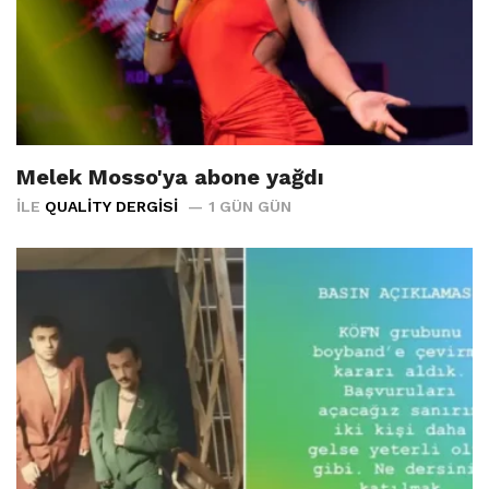
Melek Mosso'ya abone yağdı
İLE
QUALITY DERGISI
1 GÜN GÜN