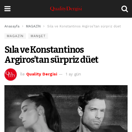
Anasayfa
MAGAZİN
Sıla ve Konstantinos Argiros’tan sürpriz düet
MAGAZİN
MANŞET
Sıla ve Konstantinos
Argiros’tan sürpriz düet
İle
Quality Dergisi
1 ay gün