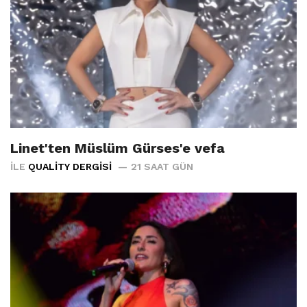
Linet'ten Müslüm Gürses'e vefa
İLE
QUALITY DERGISI
21 SAAT GÜN