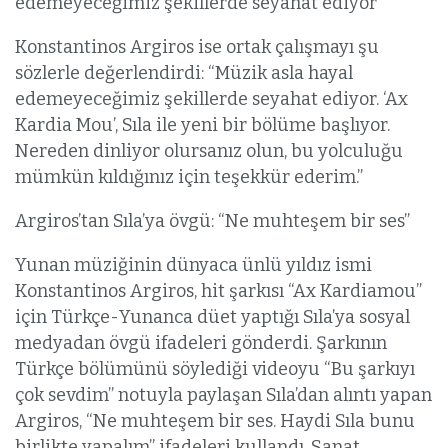
edemeyeceğimiz şekillerde seyahat ediyor”
Konstantinos Argiros ise ortak çalışmayı şu
sözlerle değerlendirdi: “Müzik asla hayal
edemeyeceğimiz şekillerde seyahat ediyor. ‘Ax
Kardia Mou’, Sıla ile yeni bir bölüme başlıyor.
Nereden dinliyor olursanız olun, bu yolculuğu
mümkün kıldığınız için teşekkür ederim.”
Argiros’tan Sıla’ya övgü: “Ne muhteşem bir ses”
Yunan müziğinin dünyaca ünlü yıldız ismi
Konstantinos Argiros, hit şarkısı “Ax Kardiamou”
için Türkçe-Yunanca düet yaptığı Sıla’ya sosyal
medyadan övgü ifadeleri gönderdi. Şarkının
Türkçe bölümünü söylediği videoyu “Bu şarkıyı
çok sevdim” notuyla paylaşan Sıla’dan alıntı yapan
Argiros, “Ne muhteşem bir ses. Haydi Sıla bunu
birlikte yapalım” ifadeleri kullandı. Sanat