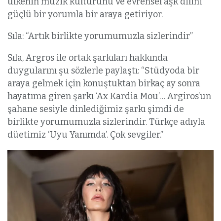
ülkenin müzik kültürünü ve evrensel aşk dilini
güçlü bir yorumla bir araya getiriyor.
Sıla: “Artık birlikte yorumumuzla sizlerindir”
Sıla, Argros ile ortak şarkıları hakkında
duygularını şu sözlerle paylaştı: “Stüdyoda bir
araya gelmek için konuştuktan birkaç ay sonra
hayatıma giren şarkı ‘Ax Kardia Mou’… Argiros’un
şahane sesiyle dinlediğimiz şarkı şimdi de
birlikte yorumumuzla sizlerindir. Türkçe adıyla
düetimiz ‘Uyu Yanımda’. Çok sevgiler.”