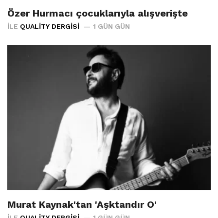
Özer Hurmacı çocuklarıyla alışverişte
İLE
QUALITY DERGISI
1 GÜN GÜN
Murat Kaynak'tan 'Aşktandır O'
İLE
QUALITY DERGISI
1 GÜN GÜN