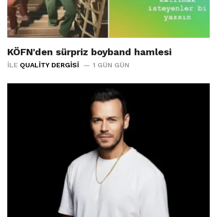
KÖFN'den sürpriz boyband hamlesi
İLE
QUALITY DERGISI
1 GÜN GÜN