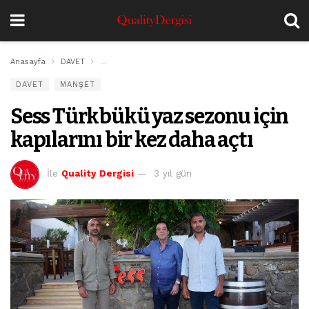
Anasayfa
DAVET
Sess Türkbükü yaz sezonu için kapılarını bir kez daha
DAVET
MANŞET
Sess Türkbükü yaz sezonu için
kapılarını bir kez daha açtı
İle
Quality Dergisi
3 yıl gün