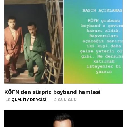
KÖFN'den sürpriz boyband hamlesi
İLE
QUALITY DERGISI
2 GÜN GÜN