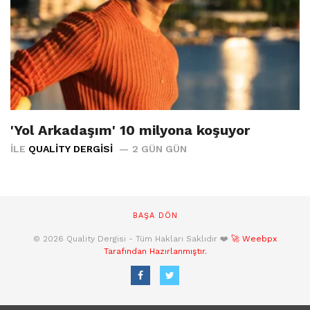
'Yol Arkadaşım' 10 milyona koşuyor
İLE
QUALITY DERGISI
2 GÜN GÜN
BAŞA DÖN
© 2026 Quality Dergisi - Tüm Hakları Saklıdır ❤️
🚀 Weebpx
Tarafından Hazırlanmıştır.