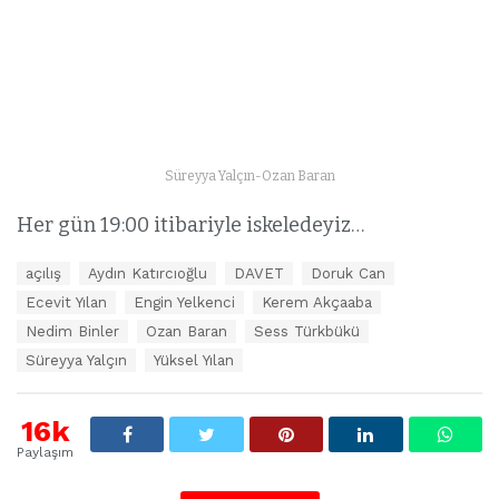
Süreyya Yalçın-Ozan Baran
Her gün 19:00 itibariyle iskeledeyiz…
E
açılış
Aydın Katırcıoğlu
DAVET
Doruk Can
t
Ecevit Yılan
Engin Yelkenci
Kerem Akçaaba
i
k
Nedim Binler
Ozan Baran
Sess Türkbükü
e
Süreyya Yalçın
Yüksel Yılan
t
l
e
16k
r
:
Paylaşım