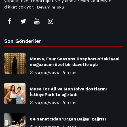
yapılan özel röportajlar ve yüksek resim kalitesiyle
dikkat çekiyor.
Devamını oku
Son Gönderiler
Moeva, Four Seasons Bosphorus’taki yeni
mağazasını özel bir davetle açtı
24/06/2026
1,105
Muse For All ve Mon Rêve dostlarını
İstinyePark’ta ağırladı
24/06/2026
1,105
64 sanatçıdan ‘Organ Bağışı’ çağrısı