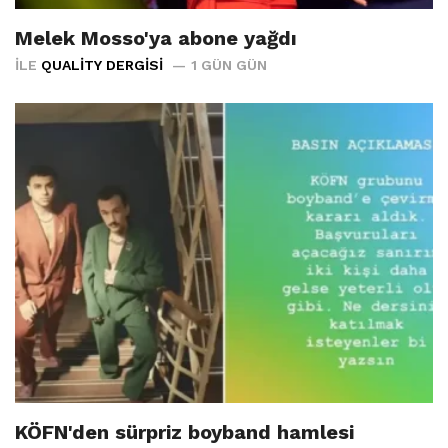
Melek Mosso'ya abone yağdı
İLE
QUALITY DERGISI
1 GÜN GÜN
KÖFN'den sürpriz boyband hamlesi