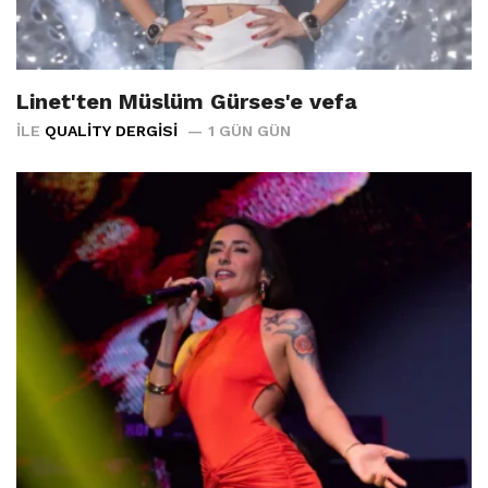
Linet'ten Müslüm Gürses'e vefa
İLE
QUALITY DERGISI
1 GÜN GÜN