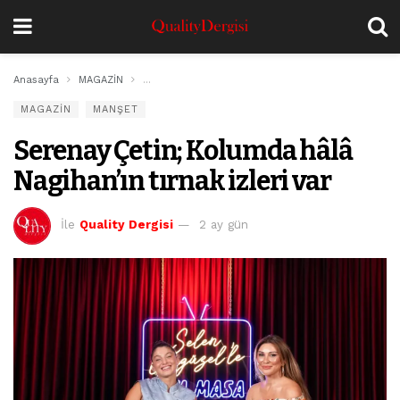
Anasayfa
MAGAZİN
Serenay Çetin; Kolumda hâlâ Nagihan’ın tırnak izler
MAGAZİN
MANŞET
Serenay Çetin; Kolumda hâlâ
Nagihan’ın tırnak izleri var
İle
Quality Dergisi
2 ay gün