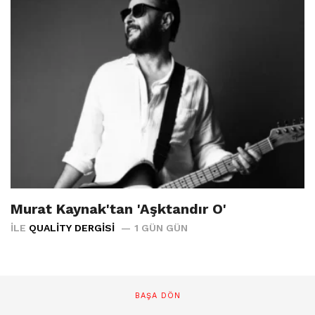
Murat Kaynak'tan 'Aşktandır O'
İLE
QUALITY DERGISI
1 GÜN GÜN
BAŞA DÖN