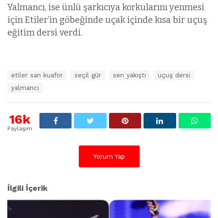
Yalmancı, ise ünlü şarkıcıya korkularını yenmesi
için Etiler’in göbeğinde uçak içinde kısa bir uçuş
eğitim dersi verdi.
E
etiler san kuaför
seçil gür
sen yakıştı
uçuş dersi
t
yalmancı
i
k
e
16k
t
l
Paylaşım
e
r
:
Yorum Yap
İlgili İçerik