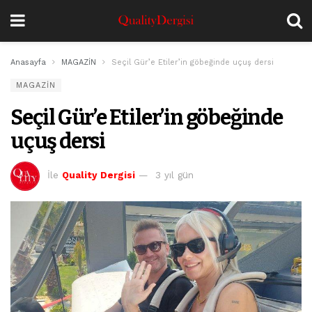
Anasayfa
MAGAZİN
Seçil Gür’e Etiler’in göbeğinde uçuş dersi
MAGAZİN
Seçil Gür’e Etiler’in göbeğinde
uçuş dersi
İle
Quality Dergisi
3 yıl gün