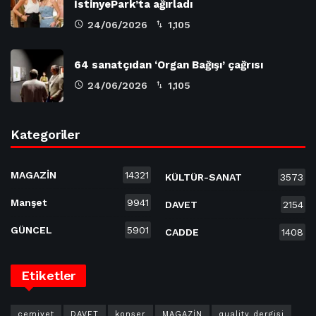
İstinyePark’ta ağırladı
24/06/2026
1,105
64 sanatçıdan ‘Organ Bağışı’ çağrısı
24/06/2026
1,105
Kategoriler
MAGAZİN
14321
KÜLTÜR-SANAT
3573
Manşet
9941
DAVET
2154
GÜNCEL
5901
CADDE
1408
Etiketler
cemiyet
DAVET
konser
MAGAZİN
quality dergisi