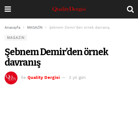
Anasayfa
MAGAZİN
Şebnem Demir’den örnek davranış
MAGAZİN
Şebnem Demir’den örnek
davranış
İle
Quality Dergisi
3 yıl gün