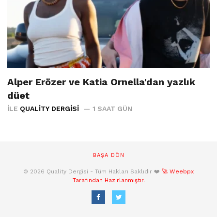
Alper Erözer ve Katia Ornella'dan yazlık
düet
İLE
QUALITY DERGISI
1 SAAT GÜN
BAŞA DÖN
© 2026 Quality Dergisi - Tüm Hakları Saklıdır ❤️
🚀 Weebpx
Tarafından Hazırlanmıştır.