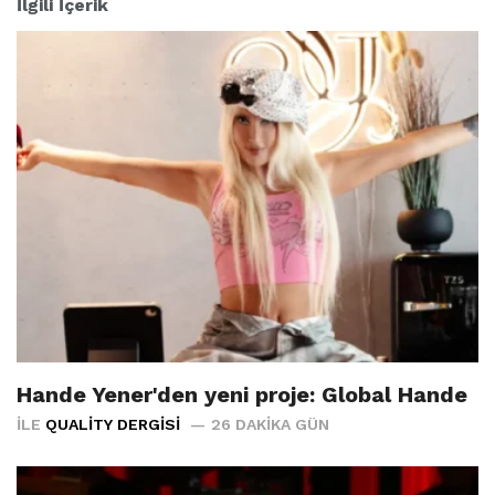
İlgili İçerik
Hande Yener'den yeni proje: Global Hande
İLE
QUALITY DERGISI
26 DAKIKA GÜN