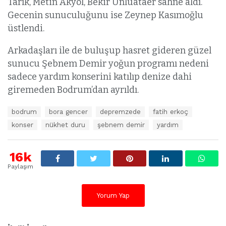
Tarık, Metin Akyol, Bekir Ünlüataer sahne aldı.
Gecenin sunuculuğunu ise Zeynep Kasımoğlu
üstlendi.
Arkadaşları ile de buluşup hasret gideren güzel
sunucu Şebnem Demir yoğun programı nedeni
sadece yardım konserini katılıp denize dahi
giremeden Bodrum’dan ayrıldı.
E
bodrum
bora gencer
depremzede
fatih erkoç
t
konser
nükhet duru
şebnem demir
yardım
i
k
e
16k
t
l
Paylaşım
e
r
:
Yorum Yap