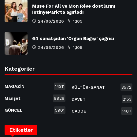
Muse For All ve Mon Rêve dostlarını
İstinyePark’ta ağırladı
24/06/2026
1,105
64 sanatçıdan ‘Organ Bağışı’ çağrısı
24/06/2026
1,105
Kategoriler
MAGAZİN
14311
KÜLTÜR-SANAT
3572
Manşet
9929
DAVET
2153
GÜNCEL
5901
CADDE
1407
Etiketler