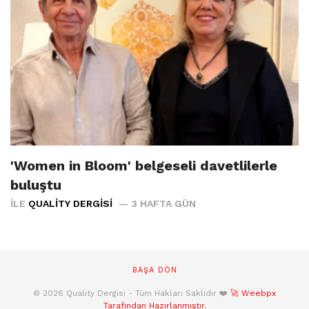
'Women in Bloom' belgeseli davetlilerle
buluştu
İLE
QUALITY DERGISI
3 HAFTA GÜN
BAŞA DÖN
© 2026 Quality Dergisi - Tüm Hakları Saklıdır ❤️
🚀 Weebpx
Tarafından Hazırlanmıştır.