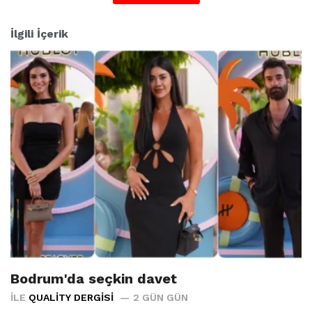
:
İlgili İçerik
Bodrum'da seçkin davet
İLE
QUALITY DERGISI
2 GÜN GÜN