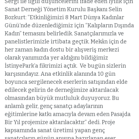
Sergi ile ilgili düşüncelerini ifade eden İyilik için
Sanat Derneği Yönetim Kurulu Başkanı Selin
Bozkurt: “Etkinliğimizi 8 Mart Dünya Kadınlar
Günü’nde düzenlediğimiz için “Kalıpların Dışında
Kadın” temasını belirledik. Sanatçılarımızla ve
panelistlerimizle irtibata geçtik. Mekân için de
her zaman kadın dostu bir alışveriş merkezi
olarak yanımızda yer aldığını bildiğimiz
İstinyePark’a fikrimizi açtık. Ve bugün sizlerin
karşısındayız. Ana etkinlik alanında 10 gün
boyunca sergilenecek eserlerin satışından elde
edilecek gelirin de derneğimize aktarılacak
olmasından büyük mutluluk duyuyoruz. Bu
anlamlı gelir, genç sanatçı adaylarının
eğitimlerine katkı amacıyla devam eden Pasajda
Bir Yıl projemize aktarılacaktır.” dedi. Proje
kapsamında sanat üretimi yapan genç
sanatçıların günün anısına hazırlanan eser