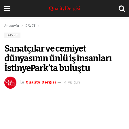
Anasayfa
DAVET
Sanatçılar ve cemiyet dünyasının ünlü iş insanları İst
DAVET
Sanatçılar ve cemiyet
dünyasının ünlü iş insanları
İstinyePark’ta buluştu
İle
Quality Dergisi
4 yıl gün