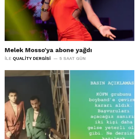
Melek Mosso'ya abone yağdı
İLE
QUALITY DERGISI
5 SAAT GÜN