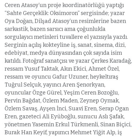
Ceren Atasoy’un proje koordinatörlüğü yaptığı
“Sahte Gerçeklik: Oksimoron” sergisinde; yazar
Oya Doğan, Dilşad Atasoy’un resimlerine bazen
sarkastik, bazen sarsıcı ama çoğunlukla
sorgulayıcı metinleri tuvallere el yazısıyla yazdı.
Serginin açılış kokteyline iş, sanat, sinema, dizi,
edebiyat, medya dünyasından çok sayıda isim
katıldı. Fotoğraf sanatçısı ve yazar Çerkes Karadağ,
ressam Yusuf Taktak, Akın Ekici, Ahmet Özel,
ressam ve oyuncu Gafur Uzuner, heykeltıraş
Tuğrul Selçuk, yayıncı Aren Şenorkyan,
oyuncular Özge Gürel, Yeşim Ceren Bozoğlu,
Pervin Bağdat, Özlem Maden, Zeynep Oymak,
Özlem Savaş, Ayşen İnci, Suavi Eren, Serap Ogan
Eren, gazeteci Ali Eyüboğlu, sunucu Aslı Şafak,
yönetmen Yasemin Erkul Türkmenli, Sinan Biçici,
Burak Han Keyif, yapımcı Mehmet Yiğit Alp, iş