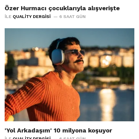
Özer Hurmacı çocuklarıyla alışverişte
İLE
QUALITY DERGISI
6 SAAT GÜN
'Yol Arkadaşım' 10 milyona koşuyor
İLE
QUALITY DERGISI
6 SAAT GÜN