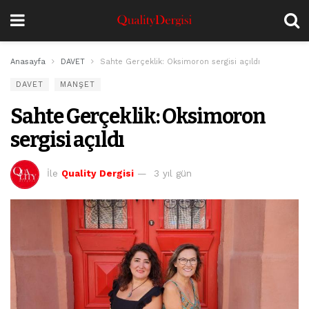
Anasayfa
DAVET
Sahte Gerçeklik: Oksimoron sergisi açıldı
DAVET
MANŞET
Sahte Gerçeklik: Oksimoron
sergisi açıldı
İle
Quality Dergisi
3 yıl gün