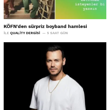
KÖFN'den sürpriz boyband hamlesi
İLE
QUALITY DERGISI
5 SAAT GÜN