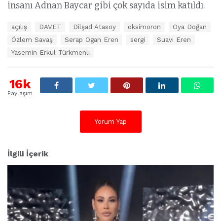
insanı Adnan Baycar gibi çok sayıda isim katıldı.
E
açılış
DAVET
Dilşad Atasoy
oksimoron
Oya Doğan
t
Özlem Savaş
Serap Ogan Eren
sergi
Suavi Eren
i
k
Yasemin Erkul Türkmenli
e
t
l
16k
e
Paylaşım
r
:
Yorum Yap
İlgili İçerik