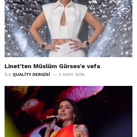
Linet'ten Müslüm Gürses'e vefa
İLE
QUALITY DERGISI
2 SAAT GÜN