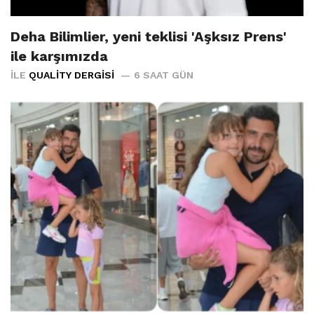
Deha Bilimlier, yeni teklisi 'Aşksız Prens'
ile karşımızda
İLE
QUALITY DERGISI
6 SAAT GÜN