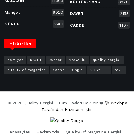
MAGAZİN
14303
KÜLTÜR-SANAT
3570
Manşet
9920
DAVET
2153
GÜNCEL
5901
CADDE
1407
Etiketler
cemiyet
DAVET
konser
MAGAZİN
quality dergisi
quality of magazine
sahne
single
SOSYETE
tekli
© 2026 Quality Dergisi - Tüm Hakları Saklıdır ❤️
🚀 Weebpx
Tarafından Hazırlanmıştır.
Anasayfas
Hakkımızda
Quality Of Magazine Dergisi