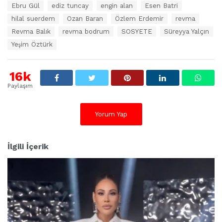
t
Ebru Gül
ediz tuncay
engin alan
Esen Batri
i
k
hilal suerdem
Ozan Baran
Özlem Erdemir
revma
e
Revma Balık
revma bodrum
SOSYETE
Süreyya Yalçın
t
Yeşim Öztürk
l
e
r
:
16k
Paylaşım
Yorum Yap
İlgili İçerik