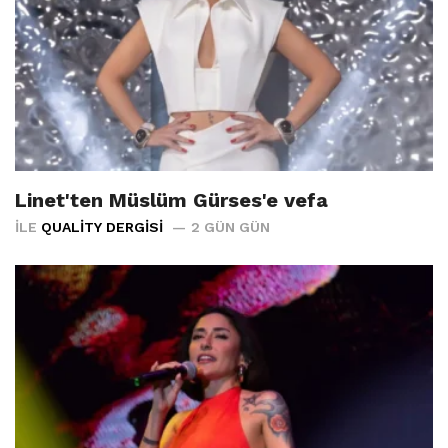
Linet'ten Müslüm Gürses'e vefa
İLE
QUALITY DERGISI
2 GÜN GÜN