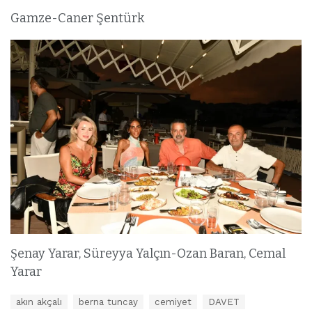
Gamze-Caner Şentürk
Şenay Yarar, Süreyya Yalçın-Ozan Baran, Cemal
Yarar
E
akın akçalı
berna tuncay
cemiyet
DAVET