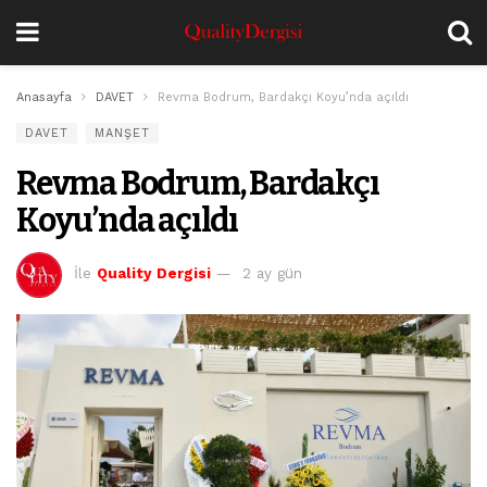
Anasayfa
DAVET
Revma Bodrum, Bardakçı Koyu’nda açıldı
DAVET
MANŞET
Revma Bodrum, Bardakçı
Koyu’nda açıldı
İle
Quality Dergisi
2 ay gün