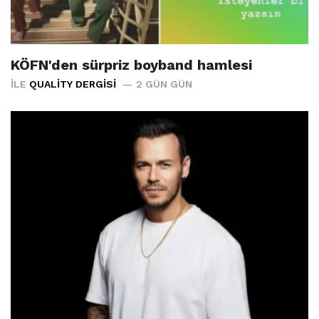
KÖFN'den sürpriz boyband hamlesi
İLE
QUALITY DERGISI
2 GÜN GÜN