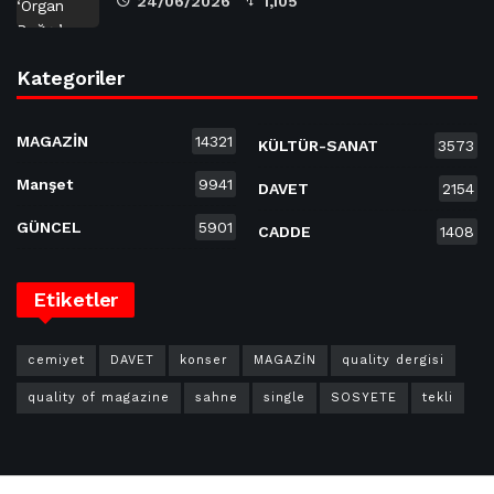
24/06/2026
1,105
Kategoriler
MAGAZİN
14321
KÜLTÜR-SANAT
3573
Manşet
9941
DAVET
2154
GÜNCEL
5901
CADDE
1408
Etiketler
cemiyet
DAVET
konser
MAGAZİN
quality dergisi
quality of magazine
sahne
single
SOSYETE
tekli