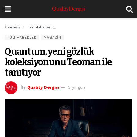
Anasayfa
Tüm Haberler
Quantum, yeni gözlük koleksiyonunu Teoman il
TÜM HABERLER
MAGAZİN
Quantum, yeni gözlük
koleksiyonunu Teoman ile
tanıtıyor
İle
Quality Dergisi
3 yıl gün