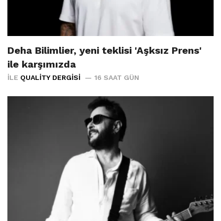
Deha Bilimlier, yeni teklisi 'Aşksız Prens'
ile karşımızda
İLE
QUALITY DERGISI
16 SAAT GÜN