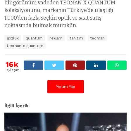
bir görünüm vadeden TEOMAN X QUANTUM
koleksiyonunu, markanın Türkiye’de ulaştığı
1.000’den fazla seçkin optik ve saat satış
noktasında bulmak mümkün.
E
gözlük
quantum
reklam
tanıtım
teoman
t
teoman x quantum
i
k
e
16k
t
l
Paylaşım
e
r
:
Yorum Yap
İlgili İçerik