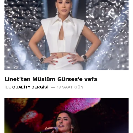
Linet'ten Müslüm Gürses'e vefa
İLE
QUALITY DERGISI
13 SAAT GÜN