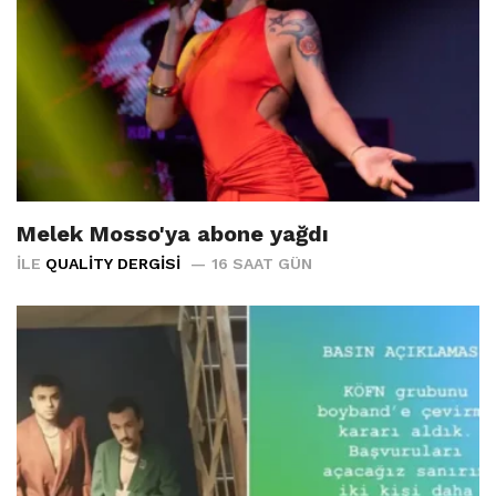
Melek Mosso'ya abone yağdı
İLE
QUALITY DERGISI
16 SAAT GÜN