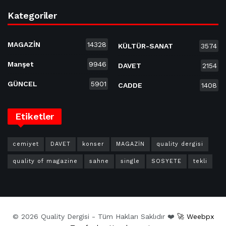
Kategoriler
MAGAZİN
14328
KÜLTÜR-SANAT
3574
Manşet
9946
DAVET
2154
GÜNCEL
5901
CADDE
1408
Etiketler
cemiyet
DAVET
konser
MAGAZİN
quality dergisi
quality of magazine
sahne
single
SOSYETE
tekli
© 2026 Quality Dergisi - Tüm Hakları Saklıdır ❤️
🚀 Weebpx