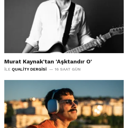
Murat Kaynak'tan 'Aşktandır O'
İLE
QUALITY DERGISI
16 SAAT GÜN