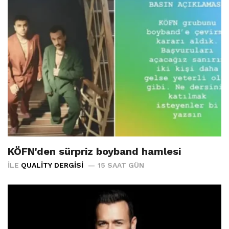
KÖFN'den sürpriz boyband hamlesi
İLE
QUALITY DERGISI
15 SAAT GÜN