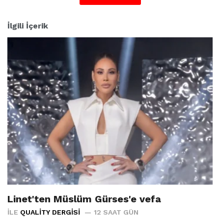
:
İlgili İçerik
Linet'ten Müslüm Gürses'e vefa
İLE
QUALITY DERGISI
12 SAAT GÜN