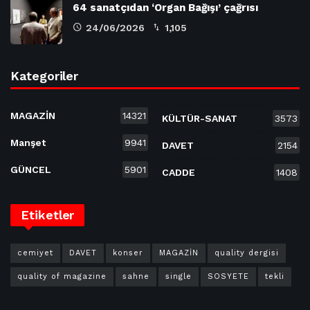
64 sanatçıdan ‘Organ Bağışı’ çağrısı
24/06/2026
1,105
Kategoriler
MAGAZİN
14321
KÜLTÜR-SANAT
3573
Manşet
9941
DAVET
2154
GÜNCEL
5901
CADDE
1408
Etiketler
cemiyet
DAVET
konser
MAGAZİN
quality dergisi
quality of magazine
sahne
single
SOSYETE
tekli