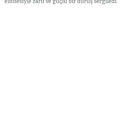
elbisesiyle zarif ve güçlü bir duruş sergiledi.