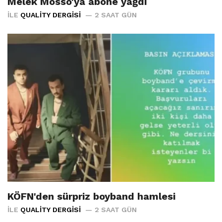
Melek Mosso'ya abone yağdı
İLE
QUALITY DERGISI
2 SAAT GÜN
KÖFN'den sürpriz boyband hamlesi
İLE
QUALITY DERGISI
2 SAAT GÜN