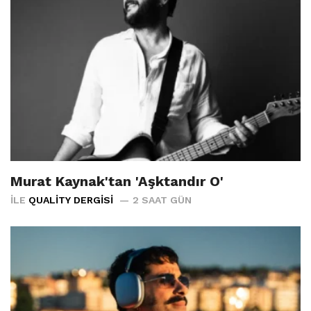
Murat Kaynak'tan 'Aşktandır O'
İLE
QUALITY DERGISI
2 SAAT GÜN