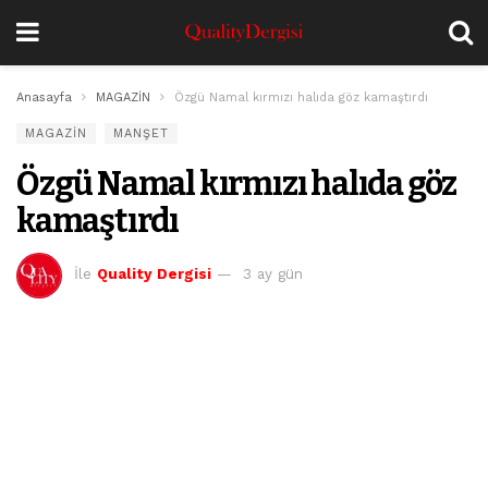
Anasayfa
MAGAZİN
Özgü Namal kırmızı halıda göz kamaştırdı
MAGAZİN
MANŞET
Özgü Namal kırmızı halıda göz
kamaştırdı
İle
Quality Dergisi
3 ay gün