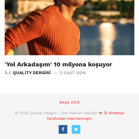
'Yol Arkadaşım' 10 milyona koşuyor
İLE
QUALITY DERGISI
2 SAAT GÜN
BAŞA DÖN
© 2026 Quality Dergisi - Tüm Hakları Saklıdır ❤️
🚀 Weebpx
Tarafından Hazırlanmıştır.