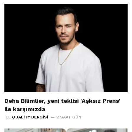
Deha Bilimlier, yeni teklisi 'Aşksız Prens'
ile karşımızda
İLE
QUALITY DERGISI
2 SAAT GÜN