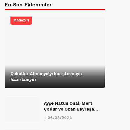
En Son Eklenenler
MAGAZİN
Çakallar Almanya’yı karıştırmaya
hazırlanıyor
Ayşe Hatun Önal, Mert
Çodur ve Ozan Bayraşa…
06/08/2026