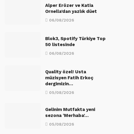
Alper Erözer ve Katia
Ornella’dan yazlık düet
06/08/2026
Blok3, Spotify Türkiye Top
50 listesinde
06/08/2026
Quality özel! Usta
müzisyen Fatih Erkoç
dergimizin…
05/08/2026
Gelinim Mutfakta yeni
sezona ‘Merhaba’…
05/08/2026