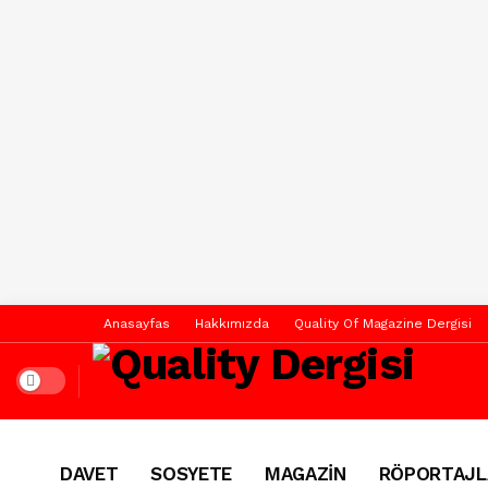
Anasayfas
Hakkımızda
Quality Of Magazine Dergisi
Dark mode
DAVET
SOSYETE
MAGAZİN
RÖPORTAJL