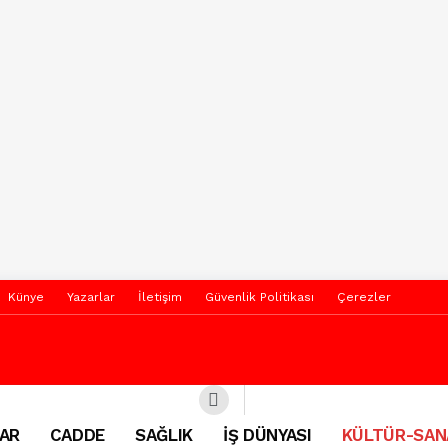
Künye
Yazarlar
İletişim
Güvenlik Politikası
Çerezler
AR
CADDE
SAĞLIK
İŞ DÜNYASI
KÜLTÜR-SAN