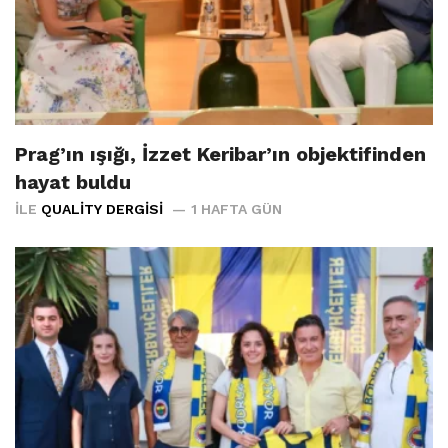
Prag’ın ışığı, İzzet Keribar’ın objektifinden
hayat buldu
İLE
QUALITY DERGISI
1 HAFTA GÜN