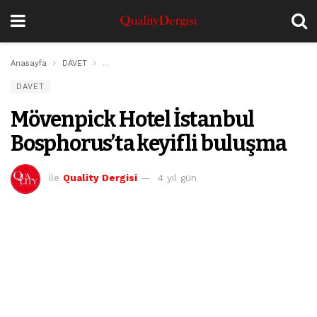
Anasayfa
DAVET
Mövenpick Hotel İstanbul Bosphorus’ta keyifli buluşm
DAVET
Mövenpick Hotel İstanbul
Bosphorus’ta keyifli buluşma
İle
Quality Dergisi
4 yıl gün