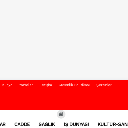
Künye
Yazarlar
İletişim
Güvenlik Politikası
Çerezler
AR
CADDE
SAĞLIK
İŞ DÜNYASI
KÜLTÜR-SAN