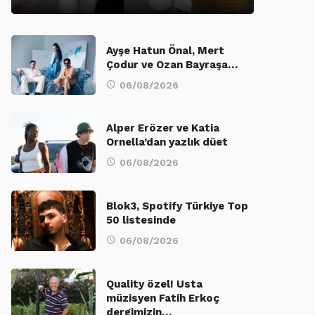
Ayşe Hatun Önal, Mert
Çodur ve Ozan Bayraşa…
06/08/2026
Alper Erözer ve Katia
Ornella’dan yazlık düet
06/08/2026
Blok3, Spotify Türkiye Top
50 listesinde
06/08/2026
Quality özel! Usta
müzisyen Fatih Erkoç
dergimizin…