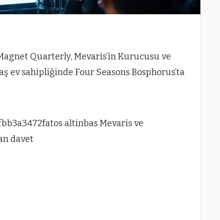
Magnet Quarterly, Mevaris’in Kurucusu ve
baş ev sahipliğinde Four Seasons Bosphorus’ta