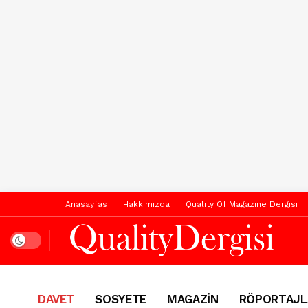
Anasayfas
Hakkımızda
Quality Of Magazine Dergisi
Dark mode
DAVET
SOSYETE
MAGAZİN
RÖPORTAJL