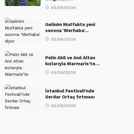
05/08/2026
Gelinim Mutfakta yeni
sezona ‘Merhaba’…
05/08/2026
Pelin Akil ve Anıl Altan
kızlarıyla Marmaris’te…
05/08/2026
İstanbul Festivali’nde
Serdar Ortaç fırtınası
05/08/2026