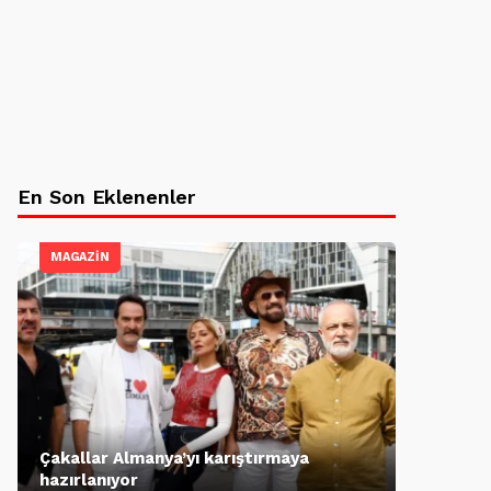
En Son Eklenenler
MAGAZİN
Çakallar Almanya’yı karıştırmaya
hazırlanıyor