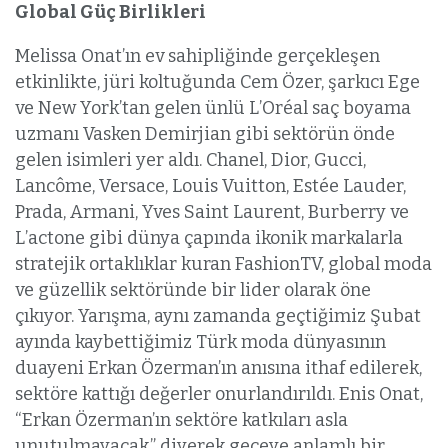
Global Güç Birlikleri
Melissa Onat’ın ev sahipliğinde gerçekleşen
etkinlikte, jüri koltuğunda Cem Özer, şarkıcı Ege
ve New York’tan gelen ünlü L’Oréal saç boyama
uzmanı Vasken Demirjian gibi sektörün önde
gelen isimleri yer aldı. Chanel, Dior, Gucci,
Lancôme, Versace, Louis Vuitton, Estée Lauder,
Prada, Armani, Yves Saint Laurent, Burberry ve
L’actone gibi dünya çapında ikonik markalarla
stratejik ortaklıklar kuran FashionTV, global moda
ve güzellik sektöründe bir lider olarak öne
çıkıyor. Yarışma, aynı zamanda geçtiğimiz Şubat
ayında kaybettiğimiz Türk moda dünyasının
duayeni Erkan Özerman’ın anısına ithaf edilerek,
sektöre kattığı değerler onurlandırıldı. Enis Onat,
“Erkan Özerman’ın sektöre katkıları asla
unutulmayacak,” diyerek geceye anlamlı bir