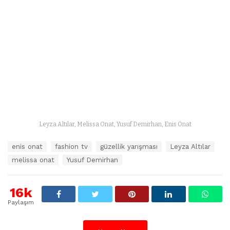
Leyza Altılar, Melissa Onat, Yusuf Demirhan, Enis Onat
E
enis onat
fashion tv
güzellik yarışması
Leyza Altılar
t
melissa onat
Yusuf Demirhan
i
k
e
16k
t
l
Paylaşım
e
r
: