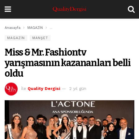
Anasayfa
MAGAZİN
Miss & Mr. Fashiontv yarışmasının kazananları belli 
MAGAZİN
MANŞET
Miss & Mr. Fashiontv
yarışmasının kazananları belli
oldu
İle
Quality Dergisi
2 yıl gün