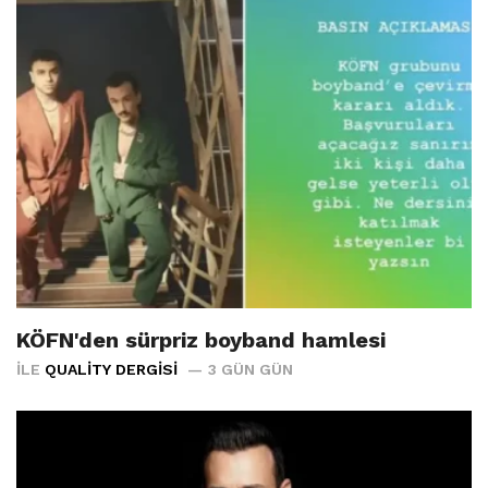
KÖFN'den sürpriz boyband hamlesi
İLE
QUALITY DERGISI
3 GÜN GÜN