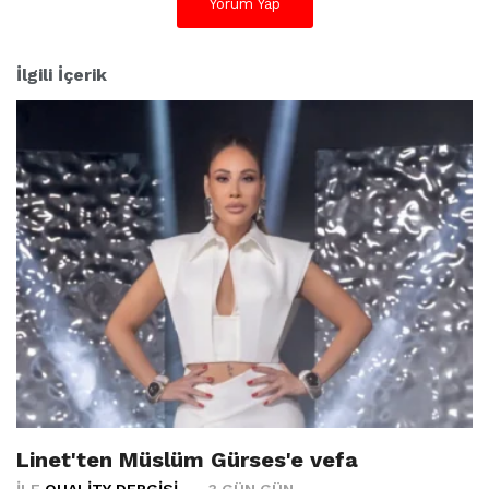
Yorum Yap
İlgili İçerik
Linet'ten Müslüm Gürses'e vefa
İLE
QUALITY DERGISI
3 GÜN GÜN