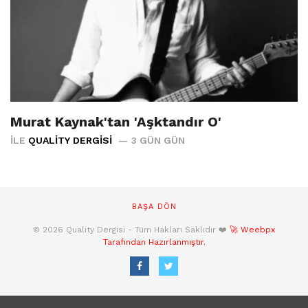
Murat Kaynak'tan 'Aşktandır O'
İLE
QUALITY DERGISI
3 GÜN GÜN
BAŞA DÖN
© 2026 Quality Dergisi - Tüm Hakları Saklıdır ❤️
🚀 Weebpx
Tarafından Hazırlanmıştır.