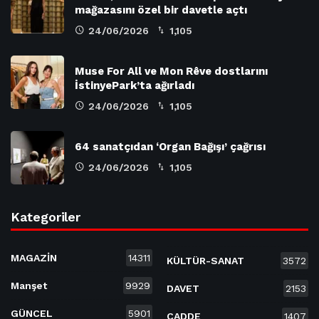
mağazasını özel bir davetle açtı
24/06/2026
1,105
Muse For All ve Mon Rêve dostlarını
İstinyePark’ta ağırladı
24/06/2026
1,105
64 sanatçıdan ‘Organ Bağışı’ çağrısı
24/06/2026
1,105
Kategoriler
MAGAZİN
14311
KÜLTÜR-SANAT
3572
Manşet
9929
DAVET
2153
GÜNCEL
5901
CADDE
1407