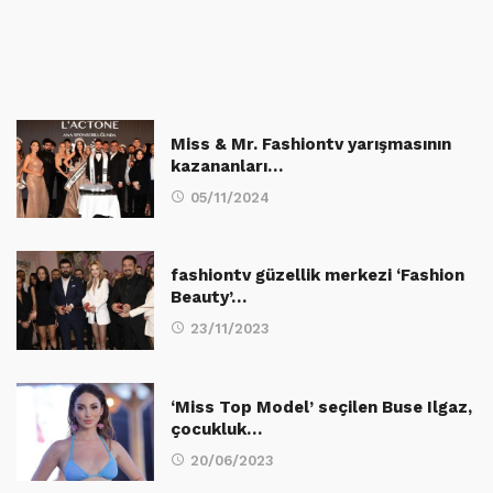
Miss & Mr. Fashiontv yarışmasının
kazananları…
05/11/2024
fashiontv güzellik merkezi ‘Fashion
Beauty’…
23/11/2023
‘Miss Top Model’ seçilen Buse Ilgaz,
çocukluk…
20/06/2023