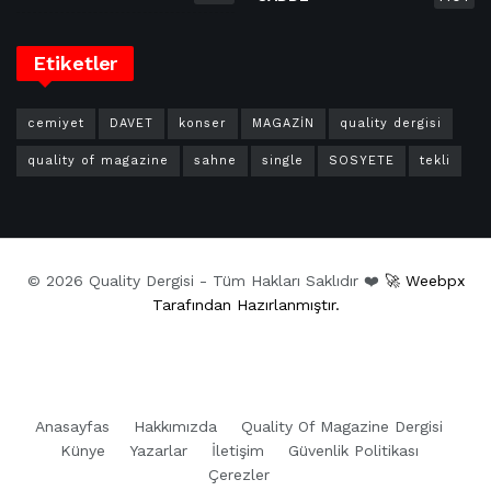
Etiketler
cemiyet
DAVET
konser
MAGAZİN
quality dergisi
quality of magazine
sahne
single
SOSYETE
tekli
© 2026 Quality Dergisi - Tüm Hakları Saklıdır ❤️
🚀 Weebpx
Tarafından Hazırlanmıştır.
Anasayfas
Hakkımızda
Quality Of Magazine Dergisi
Künye
Yazarlar
İletişim
Güvenlik Politikası
Çerezler