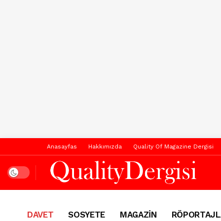
Anasayfas
Hakkımızda
Quality Of Magazine Dergisi
Dark mode
DAVET
SOSYETE
MAGAZİN
RÖPORTAJL