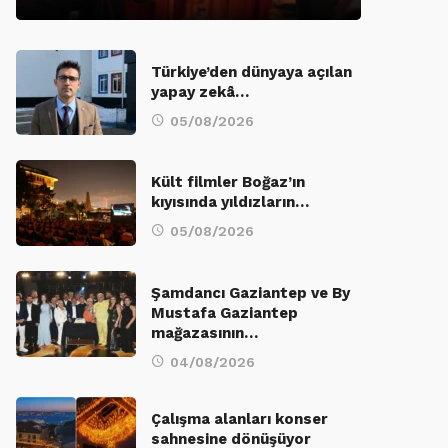
Türkiye’den dünyaya açılan
yapay zekâ…
05/08/2026
Kült filmler Boğaz’ın
kıyısında yıldızların…
05/08/2026
Şamdancı Gaziantep ve By
Mustafa Gaziantep
mağazasının…
04/08/2026
Çalışma alanları konser
sahnesine dönüşüyor