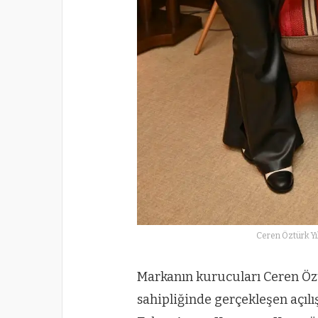
Ceren Öztürk Y
Markanın kurucuları Ceren Öz
sahipliğinde gerçekleşen açılı