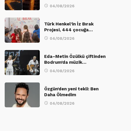
04/08/2026
Türk Henkel’in İz Bırak
Projesi, 444 çocuğa…
04/08/2026
Eda–Metin Özülkü çiftinden
Bodrum’da müzik…
04/08/2026
Özgün’den yeni tekli: Ben
Daha Ölmedim
04/08/2026