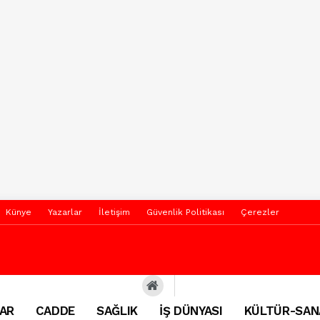
Künye
Yazarlar
İletişim
Güvenlik Politikası
Çerezler
AR
CADDE
SAĞLIK
İŞ DÜNYASI
KÜLTÜR-SAN