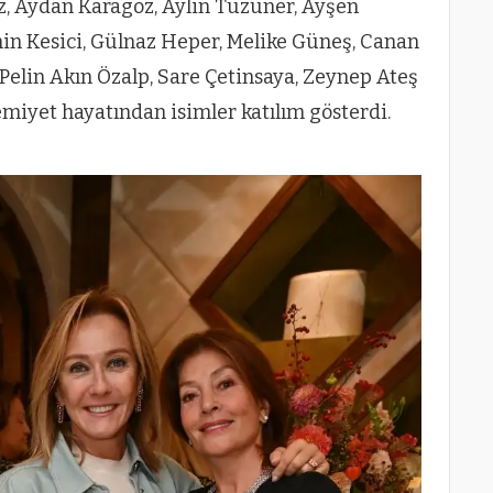
Aydan Karagöz, Aylin Tüzüner, Ayşen
nin Kesici, Gülnaz Heper, Melike Güneş, Canan
elin Akın Özalp, Sare Çetinsaya, Zeynep Ateş
miyet hayatından isimler katılım gösterdi.