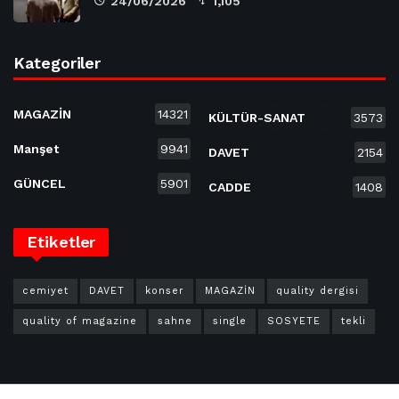
24/06/2026
1,105
Kategoriler
MAGAZİN
14321
KÜLTÜR-SANAT
3573
Manşet
9941
DAVET
2154
GÜNCEL
5901
CADDE
1408
Etiketler
cemiyet
DAVET
konser
MAGAZİN
quality dergisi
quality of magazine
sahne
single
SOSYETE
tekli