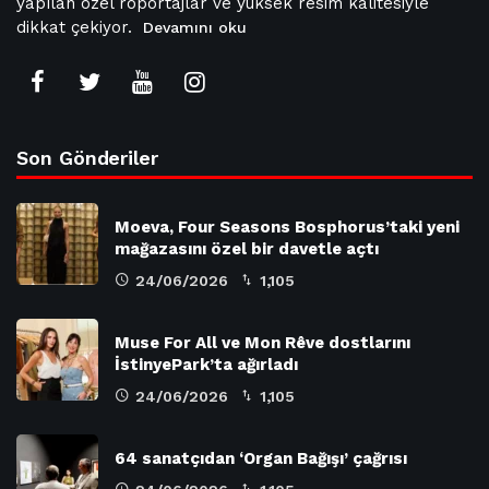
yapılan özel röportajlar ve yüksek resim kalitesiyle
dikkat çekiyor.
Devamını oku
Son Gönderiler
Moeva, Four Seasons Bosphorus’taki yeni
mağazasını özel bir davetle açtı
24/06/2026
1,105
Muse For All ve Mon Rêve dostlarını
İstinyePark’ta ağırladı
24/06/2026
1,105
64 sanatçıdan ‘Organ Bağışı’ çağrısı