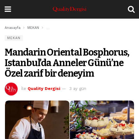
Anasayfa
MEKAN
Mandarin Oriental Bosphorus, Istanbul’da Anneler Gü
MEKAN
Mandarin Oriental Bosphorus,
Istanbul’da Anneler Günü’ne
Özel zarif bir deneyim
İle
Quality Dergisi
3 ay gün