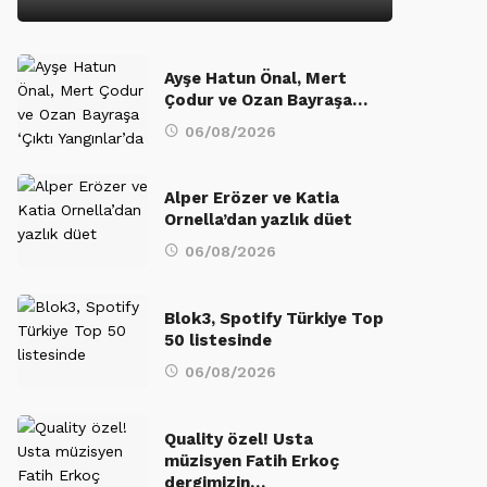
Ayşe Hatun Önal, Mert
Çodur ve Ozan Bayraşa…
06/08/2026
Alper Erözer ve Katia
Ornella’dan yazlık düet
06/08/2026
Blok3, Spotify Türkiye Top
50 listesinde
06/08/2026
Quality özel! Usta
müzisyen Fatih Erkoç
dergimizin…