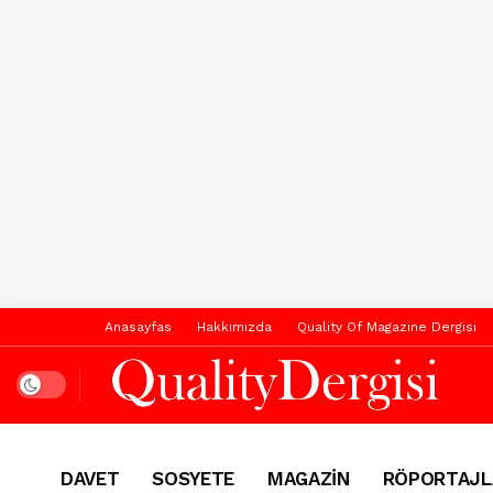
Anasayfas
Hakkımızda
Quality Of Magazine Dergisi
Dark mode
DAVET
SOSYETE
MAGAZİN
RÖPORTAJL