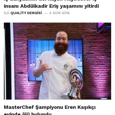
insanı Abdülkadir Eriş yaşamını yitirdi
İLE
QUALITY DERGISI
4 GÜN GÜN
MasterChef Şampiyonu Eren Kaşıkçı
evinde ölü bulundu