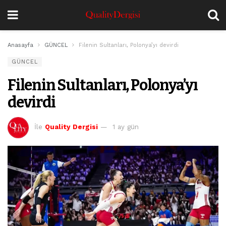
Anasayfa
GÜNCEL
Filenin Sultanları, Polonya’yı devirdi
GÜNCEL
Filenin Sultanları, Polonya’yı
devirdi
İle
Quality Dergisi
1 ay gün