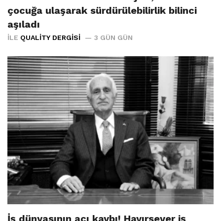
çocuğa ulaşarak sürdürülebilirlik bilinci
aşıladı
İLE
QUALITY DERGISI
3 GÜN GÜN
İş dünyasının acı kaybı! Hayırsever iş