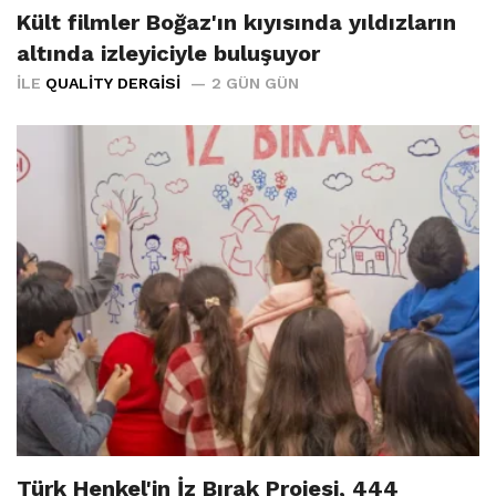
Kült filmler Boğaz'ın kıyısında yıldızların
altında izleyiciyle buluşuyor
İLE
QUALITY DERGISI
2 GÜN GÜN
Türk Henkel'in İz Bırak Projesi, 444