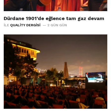
Dürdane 1901’de eğlence tam gaz devam
İLE
QUALITY DERGISI
2 GÜN GÜN