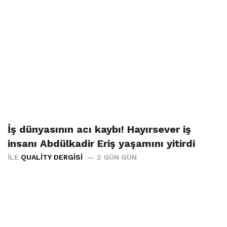
İş dünyasının acı kaybı! Hayırsever iş
insanı Abdülkadir Eriş yaşamını yitirdi
İLE
QUALITY DERGISI
2 GÜN GÜN