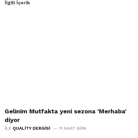
İlgili İçerik
Gelinim Mutfakta yeni sezona 'Merhaba'
diyor
İLE
QUALITY DERGISI
11 SAAT GÜN