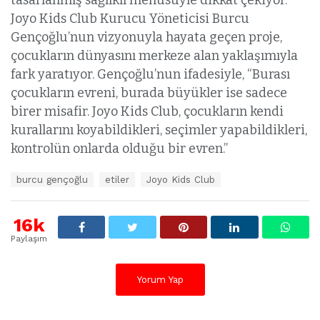
tasarlanmış sağlıklı menüsüyle dikkat çekiyor.
Joyo Kids Club Kurucu Yöneticisi Burcu
Gençoğlu’nun vizyonuyla hayata geçen proje,
çocukların dünyasını merkeze alan yaklaşımıyla
fark yaratıyor. Gençoğlu’nun ifadesiyle, “Burası
çocukların evreni, burada büyükler ise sadece
birer misafir. Joyo Kids Club, çocukların kendi
kurallarını koyabildikleri, seçimler yapabildikleri,
kontrolün onlarda olduğu bir evren.”
E
burcu gençoğlu
etiler
Joyo Kids Club
t
i
k
16k
e
Paylaşım
t
l
e
Yorum Yap
r
: