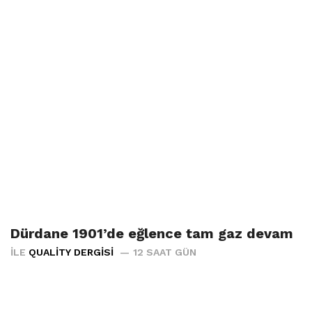
Dürdane 1901’de eğlence tam gaz devam
İLE
QUALITY DERGISI
12 SAAT GÜN