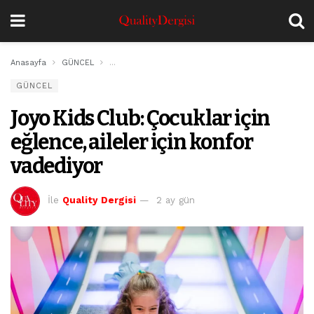
Anasayfa
GÜNCEL
Joyo Kids Club: Çocuklar için eğlence, aileler için 
GÜNCEL
Joyo Kids Club: Çocuklar için
eğlence, aileler için konfor
vadediyor
İle
Quality Dergisi
2 ay gün