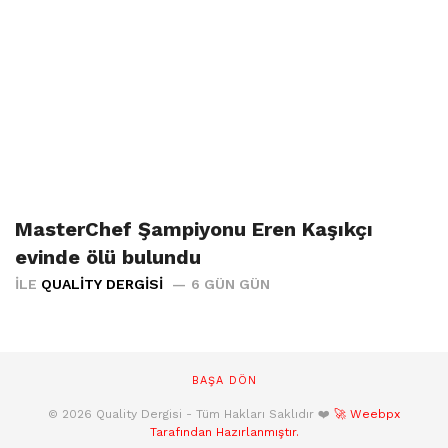
MasterChef Şampiyonu Eren Kaşıkçı
evinde ölü bulundu
İLE
QUALITY DERGISI
6 GÜN GÜN
BAŞA DÖN
© 2026 Quality Dergisi - Tüm Hakları Saklıdır ❤️
🚀 Weebpx
Tarafından Hazırlanmıştır.