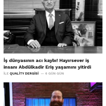
İş dünyasının acı kaybı! Hayırsever iş
insanı Abdülkadir Eriş yaşamını yitirdi
İLE
QUALITY DERGISI
6 GÜN GÜN