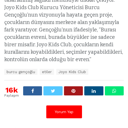
tasarlanmış sağlıklı menüsüyle dikkat çekiyor.
Joyo Kids Club Kurucu Yöneticisi Burcu
Gençoğlu’nun vizyonuyla hayata geçen proje,
çocukların dünyasını merkeze alan yaklaşımıyla
fark yaratıyor. Gençoğlu’nun ifadesiyle, “Burası
çocukların evreni, burada büyükler ise sadece
birer misafir. Joyo Kids Club, çocukların kendi
kurallarını koyabildikleri, seçimler yapabildikleri,
kontrolün onlarda olduğu bir evren.”
E
burcu gençoğlu
etiler
Joyo Kids Club
t
i
k
16k
e
Paylaşım
t
l
e
Yorum Yap
r
: