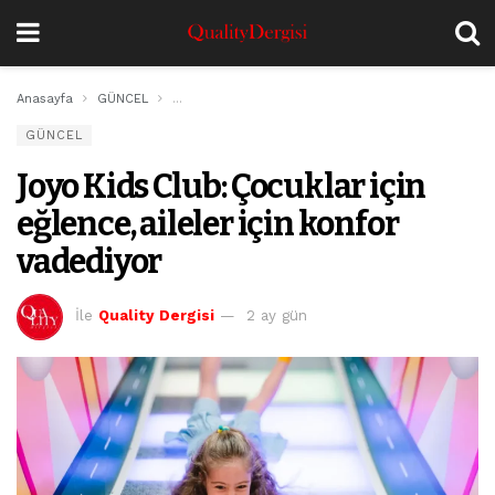
Anasayfa
GÜNCEL
Joyo Kids Club: Çocuklar için eğlence, aileler için 
GÜNCEL
Joyo Kids Club: Çocuklar için
eğlence, aileler için konfor
vadediyor
İle
Quality Dergisi
2 ay gün