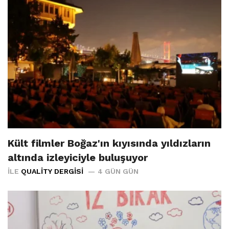
Kült filmler Boğaz'ın kıyısında yıldızların
altında izleyiciyle buluşuyor
İLE
QUALITY DERGISI
4 GÜN GÜN