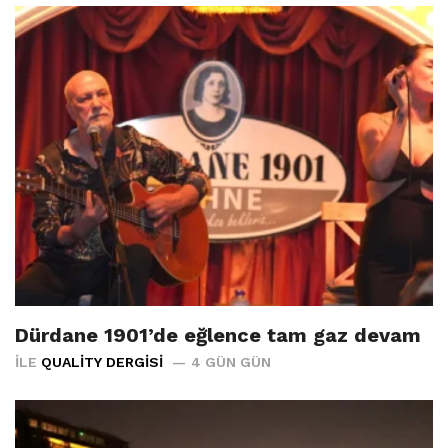
Dürdane 1901’de eğlence tam gaz devam
İLE
QUALITY DERGISI
4 GÜN GÜN