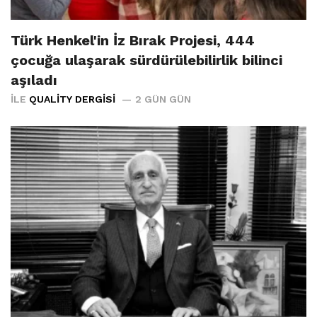
Türk Henkel'in İz Bırak Projesi, 444
çocuğa ulaşarak sürdürülebilirlik bilinci
aşıladı
İLE
QUALITY DERGISI
2 GÜN GÜN