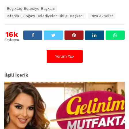
E
Beşiktaş Belediye Başkanı
t
İstanbul Boğazı Belediyeler Birliği Başkanı
Rıza Akpolat
i
k
e
16k
t
l
Paylaşım
e
r
:
Yorum Yap
İlgili İçerik