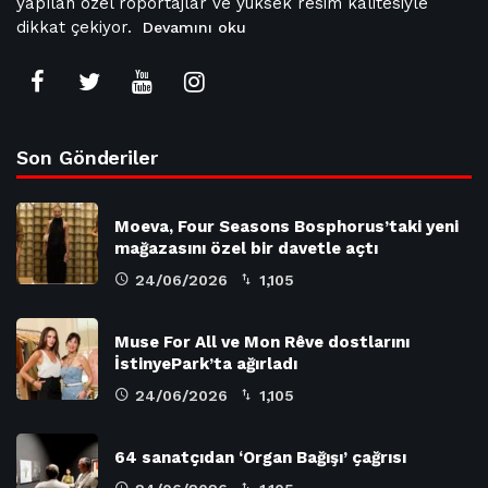
yapılan özel röportajlar ve yüksek resim kalitesiyle
dikkat çekiyor.
Devamını oku
Son Gönderiler
Moeva, Four Seasons Bosphorus’taki yeni
mağazasını özel bir davetle açtı
24/06/2026
1,105
Muse For All ve Mon Rêve dostlarını
İstinyePark’ta ağırladı
24/06/2026
1,105
64 sanatçıdan ‘Organ Bağışı’ çağrısı