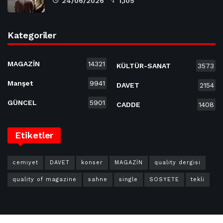
24/06/2026
1,105
Kategoriler
MAGAZİN
14321
KÜLTÜR-SANAT
3573
Manşet
9941
DAVET
2154
GÜNCEL
5901
CADDE
1408
Etiketler
cemiyet
DAVET
konser
MAGAZİN
quality dergisi
quality of magazine
sahne
single
SOSYETE
tekli