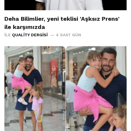
Deha Bilimlier, yeni teklisi 'Aşksız Prens'
ile karşımızda
İLE
QUALITY DERGISI
4 SAAT GÜN