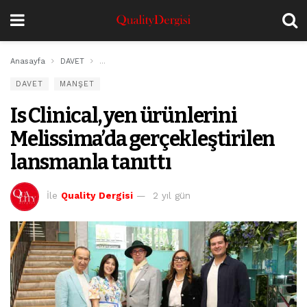
Anasayfa
DAVET
Is Clinical, yen ürünlerini Melissima’da gerçekleştirile
DAVET
MANŞET
Is Clinical, yen ürünlerini
Melissima’da gerçekleştirilen
lansmanla tanıttı
İle
Quality Dergisi
2 yıl gün