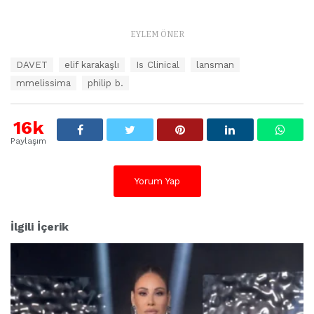
EYLEM ÖNER
E
DAVET
elif karakaşlı
Is Clinical
lansman
t
mmelissima
philip b.
i
k
e
16k
t
l
Paylaşım
e
r
:
Yorum Yap
İlgili İçerik