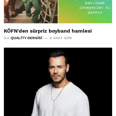
KÖFN'den sürpriz boyband hamlesi
İLE
QUALITY DERGISI
4 SAAT GÜN