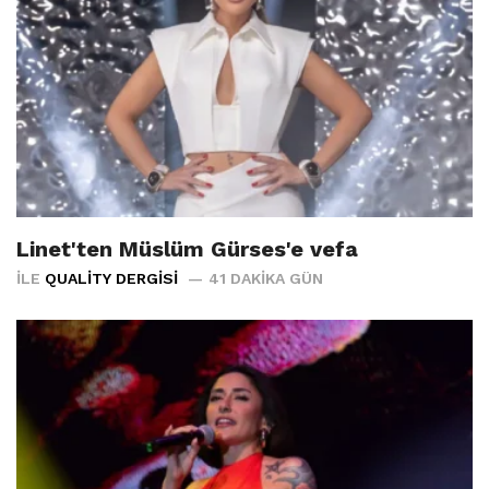
Linet'ten Müslüm Gürses'e vefa
İLE
QUALITY DERGISI
41 DAKIKA GÜN