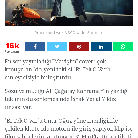
Processed with VSCO with u5 preset
16k
Paylaşım
En son yayınladığı “Mavişim” cover’ı çok
konuşulan İdo, yeni teklisi “Bi Tek O Var”ı
dinleyicisiyle buluşturdu.
Sözü ve müziği Ali Çağatay Kahraman’ın yazdığı
teklinin düzenlemesinde İshak Yenal Yıldız
imzası var.
“Bi Tek O Var”a Onur Oğuz yönetmenliğinde
çekilen klipte İdo motoru ile giriş yapıyor, klip ise
film sahnelerini aratmıyor. 31 Mart’ta Dmc etiketi