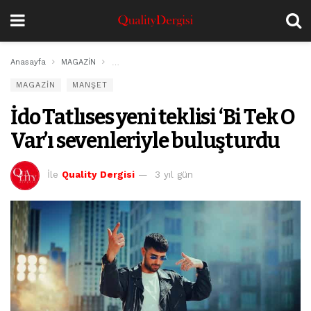
Anasayfa
MAGAZİN
İdo Tatlıses yeni teklisi ‘Bi Tek O Var’ı sevenleriyle
MAGAZİN
MANŞET
İdo Tatlıses yeni teklisi ‘Bi Tek O
Var’ı sevenleriyle buluşturdu
İle
Quality Dergisi
3 yıl gün