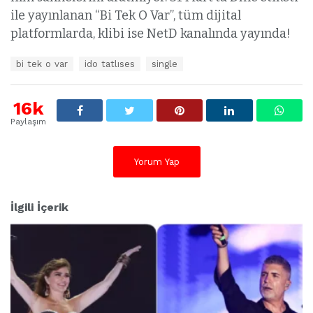
ile yayınlanan “Bi Tek O Var”, tüm dijital
platformlarda, klibi ise NetD kanalında yayında!
E
bi tek o var
ido tatlıses
single
t
i
k
16k
e
Paylaşım
t
l
e
Yorum Yap
r
:
İlgili İçerik