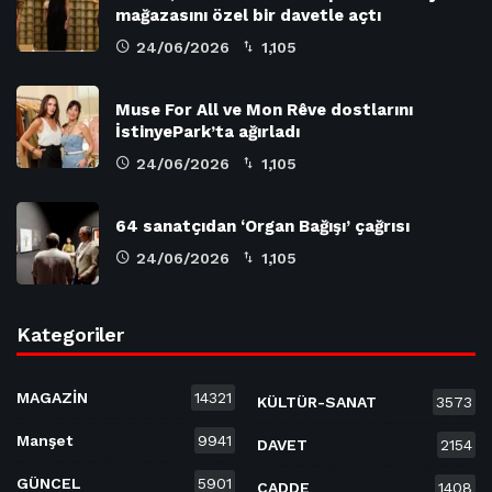
mağazasını özel bir davetle açtı
24/06/2026
1,105
Muse For All ve Mon Rêve dostlarını
İstinyePark’ta ağırladı
24/06/2026
1,105
64 sanatçıdan ‘Organ Bağışı’ çağrısı
24/06/2026
1,105
Kategoriler
MAGAZİN
14321
KÜLTÜR-SANAT
3573
Manşet
9941
DAVET
2154
GÜNCEL
5901
CADDE
1408