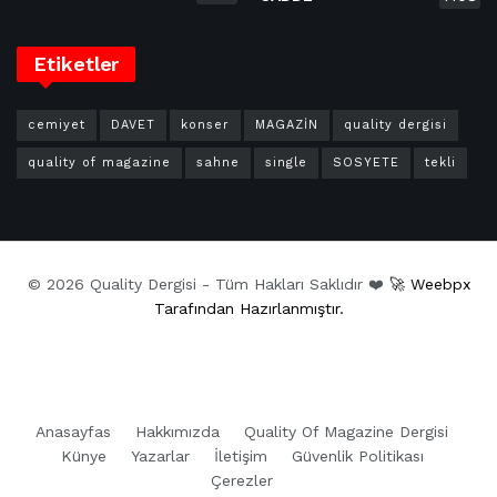
Etiketler
cemiyet
DAVET
konser
MAGAZİN
quality dergisi
quality of magazine
sahne
single
SOSYETE
tekli
© 2026 Quality Dergisi - Tüm Hakları Saklıdır ❤️
🚀 Weebpx
Tarafından Hazırlanmıştır.
Anasayfas
Hakkımızda
Quality Of Magazine Dergisi
Künye
Yazarlar
İletişim
Güvenlik Politikası
Çerezler