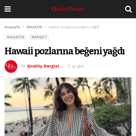
Anasayfa
MAGAZİN
Hawaii pozlarına beğeni yağdı
MAGAZİN
MANŞET
Hawaii pozlarına beğeni yağdı
İle
Quality Dergisi
2 ay gün