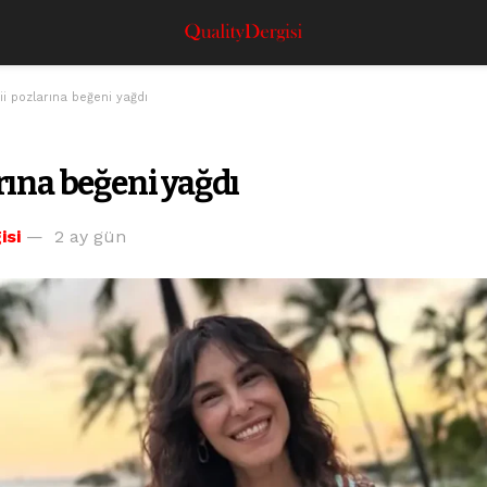
i pozlarına beğeni yağdı
rına beğeni yağdı
isi
2 ay gün