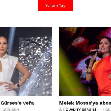
Yorum Yap
 Gürses'e vefa
Melek Mosso'ya abon
1 GÜN GÜN
İLE
QUALITY DERGISI
1 G