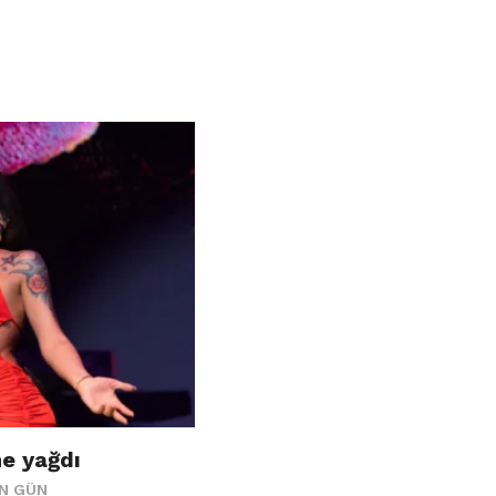
e yağdı
ÜN GÜN