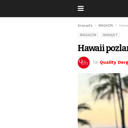
Anasayfa
MAGAZİN
Hawai
MAGAZİN
MANŞET
Hawaii pozla
İle
Quality Derg