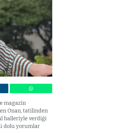
le magazin
en Onan, tatilinden
l halleriyle verdiği
gü dolu yorumlar