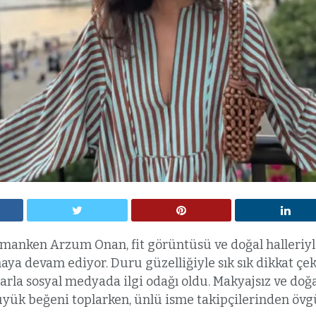
 manken Arzum Onan, fit görüntüsü ve doğal halleriy
a devam ediyor. Duru güzelliğiyle sık sık dikkat çek
arla sosyal medyada ilgi odağı oldu. Makyajsız ve doğa
üyük beğeni toplarken, ünlü isme takipçilerinden öv