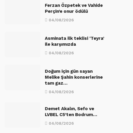
Ferzan Özpetek ve Vahide
Perçin’e onur ödülü
04/08/2026
Asminata ilk teklisi ‘Teyra’
ile karşımızda
04/08/2026
Doğum için gün sayan
Melike Şahin konserlerine
tam gaz…
04/08/2026
Demet Akalın, Sefo ve
LVBEL C5’ten Bodrum…
04/08/2026