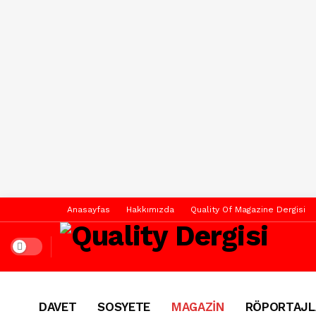
Anasayfas
Hakkımızda
Quality Of Magazine Dergisi
Dark mode
DAVET
SOSYETE
MAGAZİN
RÖPORTAJL