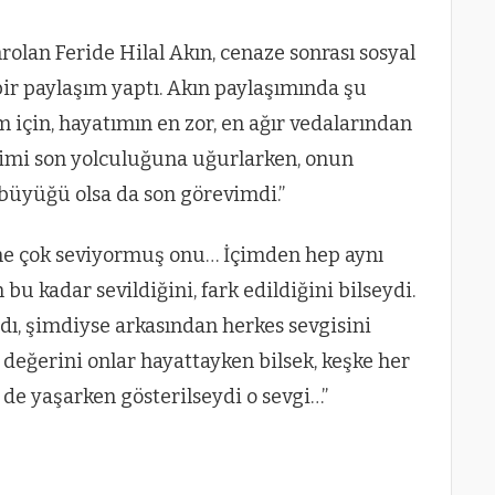
olan Feride Hilal Akın, cenaze sonrası sosyal
r paylaşım yaptı. Akın paylaşımında şu
m için, hayatımın en zor, en ağır vedalarından
şimi son yolculuğuna uğurlarken, onun
 büyüğü olsa da son görevimdi.”
ne çok seviyormuş onu… İçimden hep aynı
u kadar sevildiğini, fark edildiğini bilseydi.
dı, şimdiyse arkasından herkes sevgisini
n değerini onlar hayattayken bilsek, keşke her
l de yaşarken gösterilseydi o sevgi…”