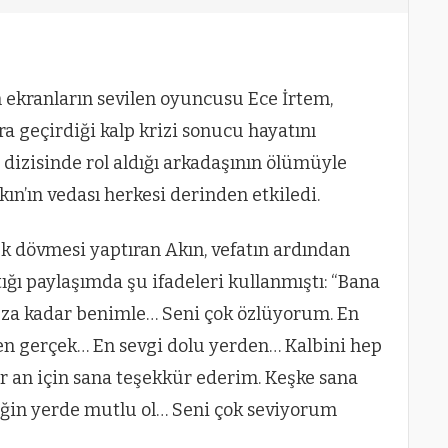
an ekranların sevilen oyuncusu Ece İrtem,
geçirdiği kalp krizi sonucu hayatını
n dizisinde rol aldığı arkadaşının ölümüyle
kın’ın vedası herkesi derinden etkiledi.
luk dövmesi yaptıran Akın, vefatın ardından
ğı paylaşımda şu ifadeleri kullanmıştı: “Bana
suza kadar benimle… Seni çok özlüyorum. En
 en gerçek… En sevgi dolu yerden… Kalbini hep
 an için sana teşekkür ederim. Keşke sana
tiğin yerde mutlu ol… Seni çok seviyorum