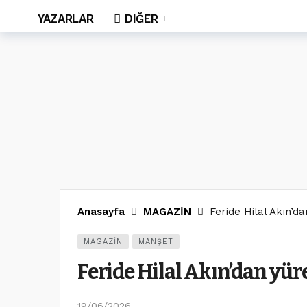
YAZARLAR
DIĞER
Anasayfa
MAGAZİN
Feride Hilal Akın’d
MAGAZİN
MANŞET
Feride Hilal Akın’dan yür
19/06/2026