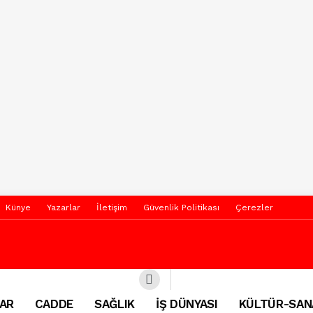
Künye
Yazarlar
İletişim
Güvenlik Politikası
Çerezler
AR
CADDE
SAĞLIK
İŞ DÜNYASI
KÜLTÜR-SAN