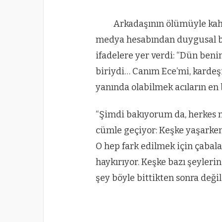
Arkadaşının ölümüyle kahr
medya hesabından duygusal bi
ifadelere yer verdi: “Dün beni
biriydi… Canım Ece’mi, karde
yanında olabilmek acıların en
“Şimdi bakıyorum da, herkes 
cümle geçiyor: Keşke yaşarken b
O hep fark edilmek için çabala
haykırıyor. Keşke bazı şeyleri
şey böyle bittikten sonra deği