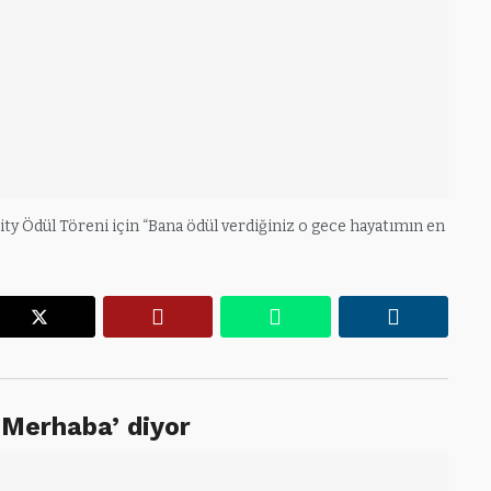
ity Ödül Töreni için “Bana ödül verdiğiniz o gece hayatımın en
r
X
Pinterest
WhatsApp
Linkedin
‘Merhaba’ diyor