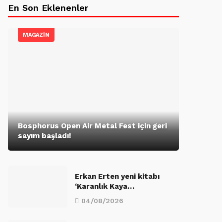
En Son Eklenenler
MAGAZİN
Bosphorus Open Air Metal Fest için geri
sayım başladı!
Erkan Erten yeni kitabı
‘Karanlık Kaya…
04/08/2026