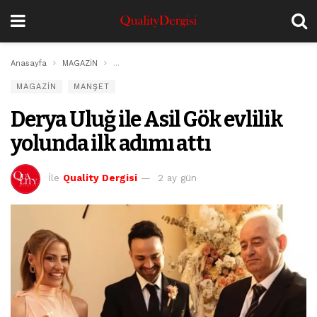
Anasayfa
MAGAZİN
Derya Uluğ ile Asil Gök evlilik yolunda ilk adımı attı
MAGAZİN
MANŞET
Derya Uluğ ile Asil Gök evlilik
yolunda ilk adımı attı
İle
Quality Dergisi
2 ay gün