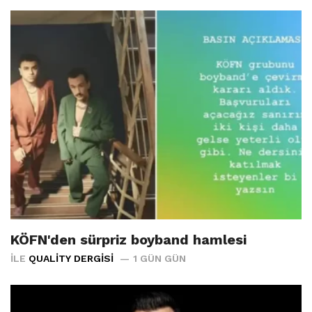
KÖFN'den sürpriz boyband hamlesi
İLE
QUALITY DERGISI
1 GÜN GÜN