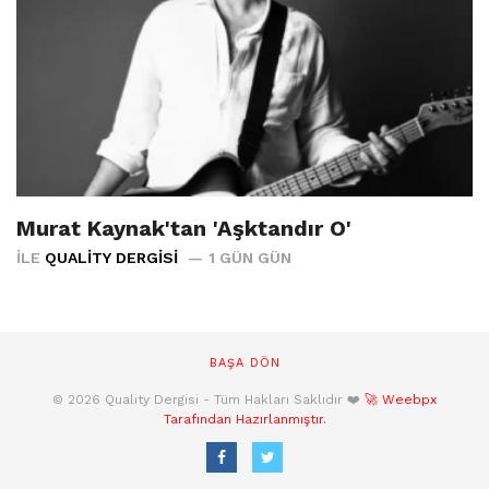
Murat Kaynak'tan 'Aşktandır O'
İLE
QUALITY DERGISI
1 GÜN GÜN
BAŞA DÖN
© 2026 Quality Dergisi - Tüm Hakları Saklıdır ❤️
🚀 Weebpx
Tarafından Hazırlanmıştır.