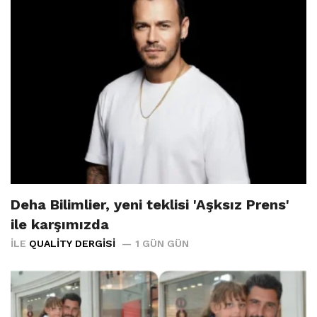
Deha Bilimlier, yeni teklisi 'Aşksız Prens'
ile karşımızda
İLE
QUALITY DERGISI
1 GÜN GÜN