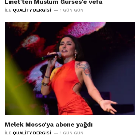
Linet'ten Müslüm Gürses'e vefa
İLE
QUALITY DERGISI
1 GÜN GÜN
Melek Mosso'ya abone yağdı
İLE
QUALITY DERGISI
1 GÜN GÜN