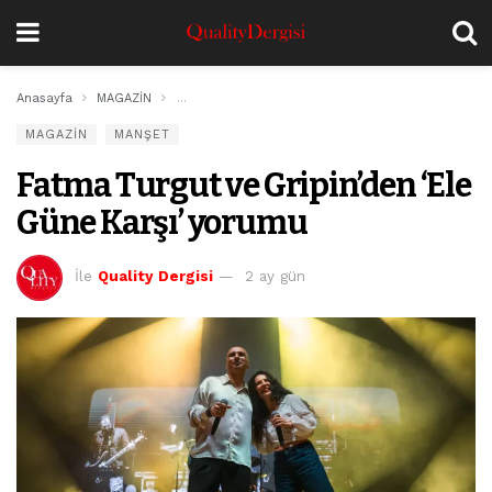
Anasayfa
MAGAZİN
Fatma Turgut ve Gripin’den ‘Ele Güne Karşı’ yorum
MAGAZİN
MANŞET
Fatma Turgut ve Gripin’den ‘Ele
Güne Karşı’ yorumu
İle
Quality Dergisi
2 ay gün