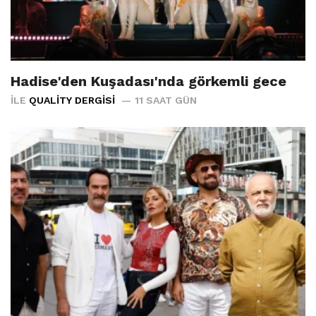
Hadise'den Kuşadası'nda görkemli gece
İLE
QUALITY DERGISI
11 SAAT GÜN