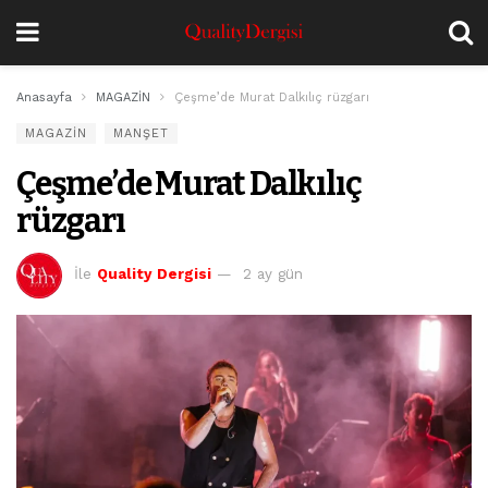
Anasayfa
MAGAZİN
Çeşme’de Murat Dalkılıç rüzgarı
MAGAZİN
MANŞET
Çeşme’de Murat Dalkılıç
rüzgarı
İle
Quality Dergisi
2 ay gün